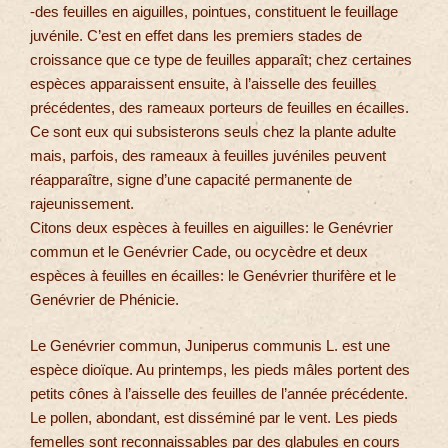
-des feuilles en aiguilles, pointues, constituent le feuillage
juvénile. C’est en effet dans les premiers stades de
croissance que ce type de feuilles apparaît; chez certaines
espèces apparaissent ensuite, à l’aisselle des feuilles
précédentes, des rameaux porteurs de feuilles en écailles.
Ce sont eux qui subsisterons seuls chez la plante adulte
mais, parfois, des rameaux à feuilles juvéniles peuvent
réapparaître, signe d’une capacité permanente de
rajeunissement.
Citons deux espèces à feuilles en aiguilles: le Genévrier
commun et le Genévrier Cade, ou ocycèdre et deux
espèces à feuilles en écailles: le Genévrier thurifère et le
Genévrier de Phénicie.
Le Genévrier commun, Juniperus communis L. est une
espèce dioïque. Au printemps, les pieds mâles portent des
petits cônes à l’aisselle des feuilles de l’année précédente.
Le pollen, abondant, est disséminé par le vent. Les pieds
femelles sont reconnaissables par des glabules en cours