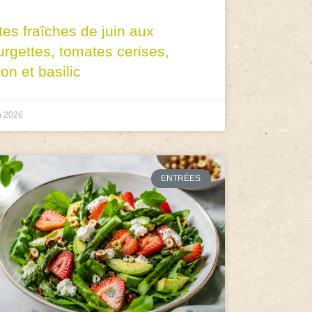
tes fraîches de juin aux
urgettes, tomates cerises,
ron et basilic
n 2026
ENTRÉES