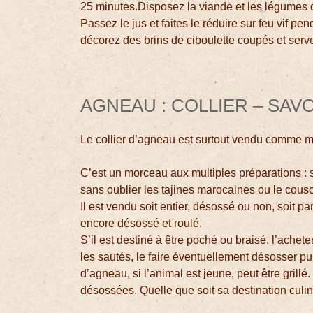
25 minutes.Disposez la viande et les légumes d
Passez le jus et faites le réduire sur feu vif pen
décorez des brins de ciboulette coupés et serv
AGNEAU : COLLIER – SAV
Le collier d’agneau est surtout vendu comme mo
C’est un morceau aux multiples préparations :
sans oublier les tajines marocaines ou le cous
Il est vendu soit entier, désossé ou non, soit 
encore désossé et roulé.
S’il est destiné à être poché ou braisé, l’achet
les sautés, le faire éventuellement désosser p
d’agneau, si l’animal est jeune, peut être grill
désossées. Quelle que soit sa destination culi