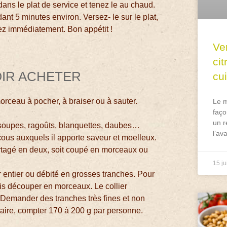
ans le plat de service et tenez le au chaud.
dant 5 minutes environ. Versez- le sur le plat,
ez immédiatement. Bon appétit !
Ve
ci
OIR ACHETER
cu
rceau à pocher, à braiser ou à sauter.
Le m
faço
un r
 soupes, ragoûts, blanquettes, daubes…
l’av
cous auxquels il apporte saveur et moelleux.
partagé en deux, soit coupé en morceaux ou
15 ju
er entier ou débité en grosses tranches. Pour
uis découper en morceaux. Le collier
é. Demander des tranches très fines et non
naire, compter 170 à 200 g par personne.