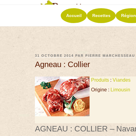
RECETT
Accueil
Recettes
Région
La richesse de 
31 OCTOBRE 2014
PAR
PIERRE MARCHESSEAU
Agneau : Collier
Produits
:
Viandes
Origine :
Limousin
AGNEAU : COLLIER – Navar