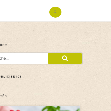
Search
for:
Search Button
HER
BLICITÉ ICI
TÉS