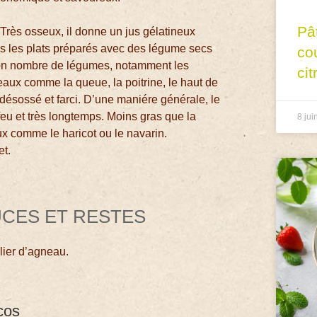
Pâ
. Très osseux, il donne un jus gélatineux
tous les plats préparés avec des légume secs
co
on nombre de légumes, notamment les
cit
ceaux comme la queue, la poitrine, le haut de
 désossé et farci. D’une maniére générale, le
it feu et très longtemps. Moins gras que la
8 jui
eux comme le haricot ou le navarin.
et.
UCES ET RESTES
lier d’agneau.
cos