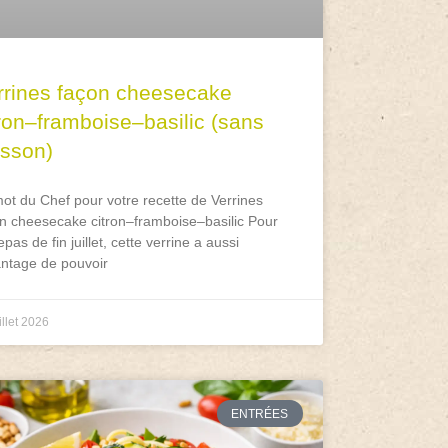
rrines façon cheesecake
tron–framboise–basilic (sans
isson)
ot du Chef pour votre recette de Verrines
n cheesecake citron–framboise–basilic Pour
epas de fin juillet, cette verrine a aussi
antage de pouvoir
illet 2026
ENTRÉES