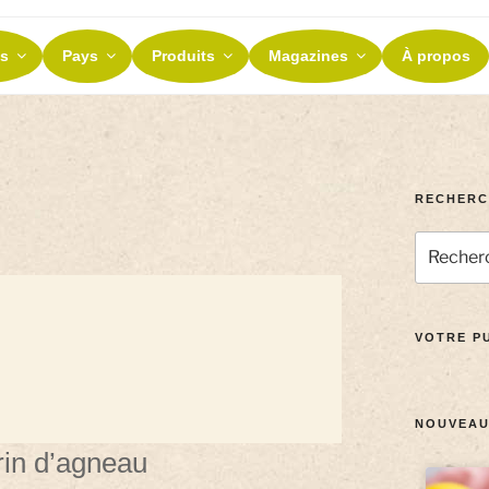
ES ET TERROIRS
s
Pays
Produits
Magazines
À propos
nos terroirs
RECHERC
VOTRE PU
NOUVEAU
in d’agneau