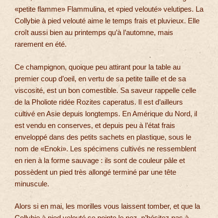
«petite flamme» Flammulina, et «pied velouté» velutipes. La
Collybie à pied velouté aime le temps frais et pluvieux. Elle
croît aussi bien au printemps qu’à l’automne, mais
rarement en été.
Ce champignon, quoique peu attirant pour la table au
premier coup d’oeil, en vertu de sa petite taille et de sa
viscosité, est un bon comestible. Sa saveur rappelle celle
de la Pholiote ridée Rozites caperatus. Il est d’ailleurs
cultivé en Asie depuis longtemps. En Amérique du Nord, il
est vendu en conserves, et depuis peu à l’état frais
enveloppé dans des petits sachets en plastique, sous le
nom de «Enoki». Les spécimens cultivés ne ressemblent
en rien à la forme sauvage : ils sont de couleur pâle et
possèdent un pied très allongé terminé par une tête
minuscule.
Alors si en mai, les morilles vous laissent tomber, et que la
Collybie à pied velouté se pointe le nez, n’hésitez pas à