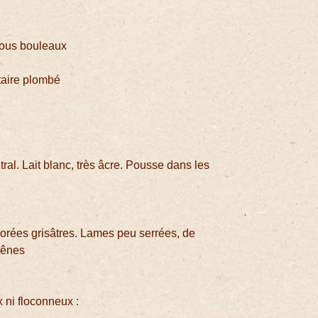
sous bouleaux
ctaire plombé
e
l. Lait blanc, très âcre. Pousse dans les
n
orées grisâtres. Lames peu serrées, de
hênes
x ni floconneux :