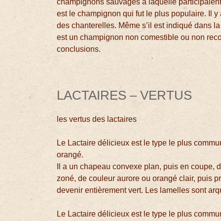
champignons sauvages à laquelle participaient 
est le champignon qui fut le plus populaire. Il y
des chanterelles. Même s’il est indiqué dans la 
est un champignon non comestible ou non recom
conclusions.
LACTAIRES – VERTUS
les vertus des lactaires
Le Lactaire délicieux est le type le plus commu
orangé.
Il a un chapeau convexe plan, puis en coupe, d
zoné, de couleur aurore ou orangé clair, puis pr
devenir entièrement vert. Les lamelles sont ar
Le Lactaire délicieux est le type le plus commu