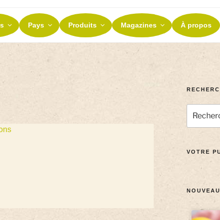
ES ET TERROIRS
s
Pays
Produits
Magazines
À propos
nos terroirs
RECHERC
ons
VOTRE PU
NOUVEAU