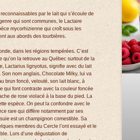
reconnaissables par le lait qui s’écoule de
 genre qui sont communes, le Lactaire
spèce mycorhizienne qui croît sous les
ent aux abords des tourbières.
monde, dans les régions tempérées. C’est
 qu’on la retrouve au Québec surtout de la
, Lactarius lignyotus, signifie avec du lait
s. Son nom anglais, Chocolate Milky, lui va
u brun foncé, velouté, son lait blanc, à
 qui font contraste avec la couleur foncée
tache de rose violacé à la base du pied. La
ette espèce. On peut la confondre avec le
èce rare qui diffère notamment par ses
e suie est un champignon comestible. Sa
elques membres du Cercle l’ont essayé et le
ble. Lors d’une dégustation de