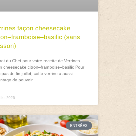
rrines façon cheesecake
tron–framboise–basilic (sans
isson)
ot du Chef pour votre recette de Verrines
n cheesecake citron–framboise–basilic Pour
epas de fin juillet, cette verrine a aussi
antage de pouvoir
illet 2026
ENTRÉES