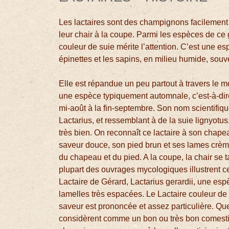
Les lactaires sont des champignons facilement 
leur chair à la coupe. Parmi les espèces de ce
couleur de suie mérite l’attention. C’est une e
épinettes et les sapins, en milieu humide, souv
Elle est répandue un peu partout à travers le 
une espèce typiquement automnale, c’est-à-dire
mi-août à la fin-septembre. Son nom scientifique
Lactarius, et ressemblant à de la suie lignyotu
très bien. On reconnaît ce lactaire à son chapea
saveur douce, son pied brun et ses lames crème
du chapeau et du pied. A la coupe, la chair se 
plupart des ouvrages mycologiques illustrent c
Lactaire de Gérard, Lactarius gerardii, une esp
lamelles très espacées. Le Lactaire couleur d
saveur est prononcée et assez particulière. Qu
considèrent comme un bon ou très bon comesti