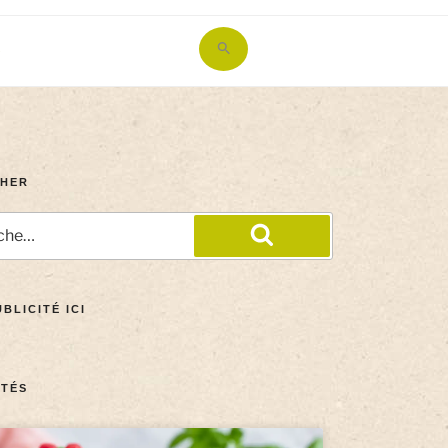
Search
for:
Search Button
HER
BLICITÉ ICI
TÉS