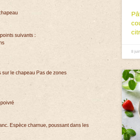
e chapeau
Pâ
co
cit
 points suivants :
ons
8 jui
s sur le chapeau Pas de zones
 poivré
anc. Espèce charnue, poussant dans les