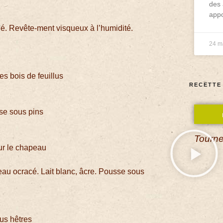
des 
appo
é. Revête-ment visqueux à l’humidité.
24 m
es bois de feuillus
RECETTE
se sous pins
Tourne
ur le chapeau
u ocracé. Lait blanc, âcre. Pousse sous
us hêtres