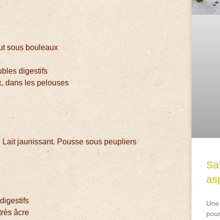
ut sous bouleaux
ubles digestifs
, dans les pelouses
 Lait jaunissant. Pousse sous peupliers
Sa
asp
digestifs
Une 
très âcre
pour