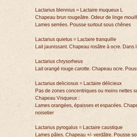
Lactarius blennius = Lactaire muqueux L
Chapeau brun rougeâtre. Odeur de linge mouill
Lames serrées. Pousse surtout sous chênes
Lactarius quietus = Lactaire tranquille
Lait jaunissant. Chapeau rosâtre à ocre. Dans l
Lactarius chrysorheus
Lait orangé rouge carotte. Chapeau ocre. Pous
Lactarius deliciosus = Lactaire délicieux
Pas de zones concentriques ou moins nettes s
Chapeau Visqueux :
Lames orangées, épaisses et espacées. Chapea
noisetier
Lactarius pyrogalus = Lactaire caustique
Lames pâles. Chapeau +/- verdâtre. Pousse so