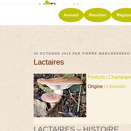
RECETT
Accueil
Recettes
Région
La richesse de 
30 OCTOBRE 2014
PAR
PIERRE MARCHESSEAU
Lactaires
Produits
:
Champign
Origine :
Limousin
LACTAIRES – HISTOIRE