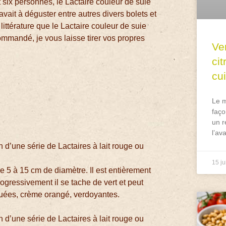
six personnes, le Lactaire couleur de suie
 avait à déguster entre autres divers bolets et
littérature que le Lactaire couleur de suie
mandé, je vous laisse tirer vos propres
Ve
ci
cu
Le m
faço
un r
l’av
n d’une série de Lactaires à lait rouge ou
15 ju
e 5 à 15 cm de diamètre. Il est entièrement
ogressivement il se tache de vert et peut
quées, crème orangé, verdoyantes.
n d’une série de Lactaires à lait rouge ou