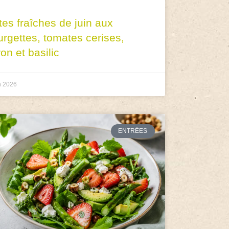
tes fraîches de juin aux
urgettes, tomates cerises,
ron et basilic
n 2026
ENTRÉES