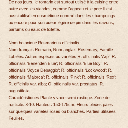
De nos jours, le romarin est surtout utilisé à la cuisine entre
autre avec les viandes, comme l’agneau et le porc.Il est
aussi utilisé en cosmétique comme dans les shampoings
ou encore pour son odeur légère de pin dans les savons,
parfums ou eaux de toilette.
Nom botanique Rosmarinus officinalis
Nom français Romarin, Nom anglais Rosemary, Famille
Labiées. Autres espèces ou variétés R. officinalis ‘Arp’; R.
officinalis ‘Benenden Blue’; R. officinalis ‘Blue Boy’; R.
officinalis ‘Joyce Debaggio’; R. officinalis ‘Lockwood’; R.
officinalis ‘Majorca’; R. officinalis ‘Pink’; R. officinalis ‘Rex’;
R. officinlis var. alba; O. officinalis var. prostatus; R.
augustifolia.
Caractéristiques Plante vivace semi-rustique. Zone de
rusticité: 8-10. Hauteur: 150-175cm. Fleurs bleues pâles
sur quelques variétés roses ou blanches. Parties utilisées
Feuilles.