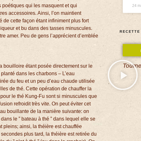
ns poétiques qui les masquent et qui
24 m
es accessoires. Ainsi, I’on maintient
de cette façon étant infiniment plus fort
 liqueur et bu dans des tasses minuscules.
RECETTE
d’être amer. Peu de gens l’apprécient d’emblée
Tourne
a bouilloire étant posée directement sur le
 planté dans les charbons – L’eau
tirée du feu et un peu d’eau chaude utilisée
illes de thé. Cette opération de chauffer la
es pour le thé Kung-Fu sont si minuscules que
sion refroidit très vite. On peut éviter cet
eau bouillante de la manière suivante: on
dans le ” bateau à thé ” dans lequel elle se
t pleins; ainsi, la théière est chauffée
q secondes plus tard, la théière est retirée du