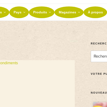
ES ET TERROIRS
s
Pays
Produits
Magazines
À propos
nos terroirs
RECHERC
condiments
VOTRE PU
NOUVEAU