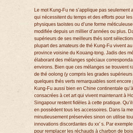
Le mot Kung-Fu ne s’applique pas seulement aux
qui nécessitent du temps et des efforts pour les
physiques taoïstes ou d’une forme méticuleuse 
modifiée depuis un millier d’années ou plus. D
supérieurs de ses meilleurs thés sont sélectio
plupart des amateurs de thé Kung-Fu vivent au 
province voisine du Kouang-tong. Jadis des mé
élaborant des mélanges spéciaux correspondan
environs. Bien que ces mélanges se trouvent ra
de thé oolong (y compris les grades supérieurs 
quelques thés verts remarquables sont encore
Kung-Fu aussi bien en Chine continentale qu’à
consacrées à cet art qui vivent maintenant à H
Singapour restent fidèles à cette pratique. Qu’il
en possèdent tous les accessoires. Dans la mesu
minutieusement préservées sinon on utilise tou
innovations discordantes du xx’ s. Par exemple,
pour remplacer les réchauds à charbon de bois