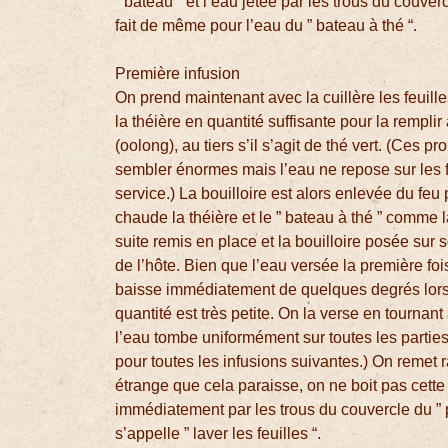
” bateau ” et l’eau jetée par les trous du couverc
fait de même pour l’eau du ” bateau à thé “.
Première infusion
On prend maintenant avec la cuillère les feuille
la théière en quantité suffisante pour la remplir 
(oolong), au tiers s’il s’agit de thé vert. (Ces p
sembler énormes mais l’eau ne repose sur les f
service.) La bouilloire est alors enlevée du feu
chaude la théière et le ” bateau à thé ” comme l
suite remis en place et la bouilloire posée sur 
de l’hôte. Bien que l’eau versée la première fo
baisse immédiatement de quelques degrés lorsqu
quantité est très petite. On la verse en tournant 
l’eau tombe uniformément sur toutes les parties
pour toutes les infusions suivantes.) On remet 
étrange que cela paraisse, on ne boit pas cette 
immédiatement par les trous du couvercle du ” pl
s’appelle ” laver les feuilles “.