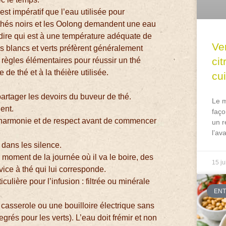
 est impératif que l’eau utilisée pour
thés noirs et les Oolong demandent une eau
-à-dire qui est à une température adéquate de
Ve
s blancs et verts préfèrent généralement
ci
s règles élémentaires pour réussir un thé
 de thé et à la théière utilisée.
cu
partager les devoirs du buveur de thé.
Le m
gent.
faço
 d’harmonie et de respect avant de commencer
un r
l’av
 dans les silence.
u moment de la journée où il va le boire, des
15 ju
rvice à thé qui lui corresponde.
iculière pour l’infusion : filtrée ou minérale
EN
e casserole ou une bouilloire électrique sans
és pour les verts). L’eau doit frémir et non