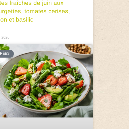
tes fraîches de juin aux
urgettes, tomates cerises,
ron et basilic
n 2026
TRÉES