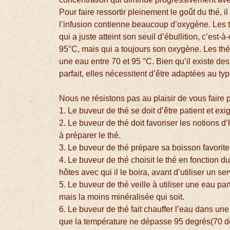
Pour faire ressortir pleinement le goût du thé, il
l’infusion contienne beaucoup d’oxygène. Les 
qui a juste atteint son seuil d’ébullition, c’est
95°C, mais qui a toujours son oxygène. Les thé
une eau entre 70 et 95 °C. Bien qu’il existe de
parfait, elles nécessitent d’être adaptées au type
Nous ne résistons pas au plaisir de vous faire 
1. Le buveur de thé se doit d’être patient et exi
2. Le buveur de thé doit favoriser les notions
à préparer le thé.
3. Le buveur de thé prépare sa boisson favorite
4. Le buveur de thé choisit le thé en fonction d
hôtes avec qui il le boira, avant d’utiliser un se
5. Le buveur de thé veille à utiliser une eau part
mais la moins minéralisée qui soit.
6. Le buveur de thé fait chauffer l’eau dans un
que la température ne dépasse 95 degrés(70 degr