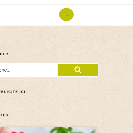
Search
for:
Search Button
HER
BLICITÉ ICI
TÉS