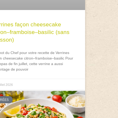
rrines façon cheesecake
tron–framboise–basilic (sans
isson)
ot du Chef pour votre recette de Verrines
n cheesecake citron–framboise–basilic Pour
epas de fin juillet, cette verrine a aussi
antage de pouvoir
illet 2026
TRÉES