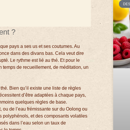
DE
ent ?
chaque pays a ses us et ses coutumes. Au
fonce dans des divans bas. Cela veut dire
upté. Le rythme est lié au thé. Et pour le
un temps de recueillement, de méditation, un
thé. Bien qu’il existe une liste de règles
 nécessitent d’être adaptées à chaque pays,
néanmoins quelques règles de base.
, ou de l’eau frémissante sur du Oolong ou
les polyphénols, et des composants volatiles
fusés dans l’eau selon un taux de
c le temps.