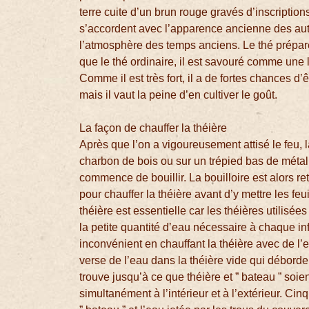
terre cuite d’un brun rouge gravés d’inscriptio
s’accordent avec l’apparence ancienne des autr
l’atmosphère des temps anciens. Le thé préparé 
que le thé ordinaire, il est savouré comme une
Comme il est très fort, il a de fortes chances 
mais il vaut la peine d’en cultiver le goût.
La façon de chauffer la théière
Après que l’on a vigoureusement attisé le feu, l
charbon de bois ou sur un trépied bas de métal
commence de bouillir. La bouilloire est alors re
pour chauffer la théière avant d’y mettre les feu
théière est essentielle car les théières utilisé
la petite quantité d’eau nécessaire à chaque infu
inconvénient en chauffant la théière avec de l’
verse de l’eau dans la théière vide qui déborde 
trouve jusqu’à ce que théière et ” bateau ” soien
simultanément à l’intérieur et à l’extérieur. Cin