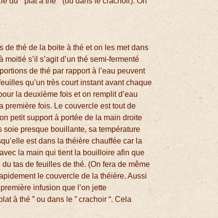
le du ” plat à thé ” (ou dans le crachoir). On
s de thé de la boite à thé et on les met dans
à moitié s’il s’agit d’un thé semi-fermenté
roportions de thé par rapport à l’eau peuvent
euilles qu’un très court instant avant chaque
 pour la deuxième fois et on remplit d’eau
a première fois. Le couvercle est tout de
son petit support à portée de la main droite
is soie presque bouillante, sa température
’elle est dans la théière chauffée car la
avec la main qui tient la bouilloire afin que
 du tas de feuilles de thé. (On fera de même
rapidement le couvercle de la théière. Aussi
première infusion que l’on jette
at à thé ” ou dans le ” crachoir “. Cela