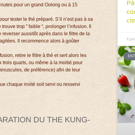
Pâ
 minutes pour un grand Oolong ou à 15
co
ur tester le thé préparé. S’il n’est pas à sa
cit
trouve trop ” faible “, prolonger l’infusion. Il
reverser aussitôt après dans le filtre de la
8 jui
 agitées. Il recommence alors à goûter
ion, retire le filtre à thé et sert alors les
EN
ux trois quarts, ou même à la moitié pour
inuscules, de préférence) afin de leur
ue chaque invité soit servi ou resservi
ARATION DU THE KUNG-