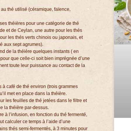
au thé utilisé (céramique, faïence,
 ses théières pour une catégorie de thé
nde et de Ceylan, une autre pour les thés
ur les thés verts chinois ou japonais, et
hé aux sept agrumes).
nd de la théière quelques instants ( en
nt) pour que celle-ci soit bien imprégnée d’une
nnent toute leur puissance au contact de la
rs à café de thé environ (trois grammes
u’il met en place dans la théière.
 les feuilles de thé jetées dans le filtre et
e la théière par-dessus.
e à l’infusion, en fonction du thé fermenté,
eut calculer ce temps à l’aide d’une
tains thés semi-fermentés, à 3 minutes pour