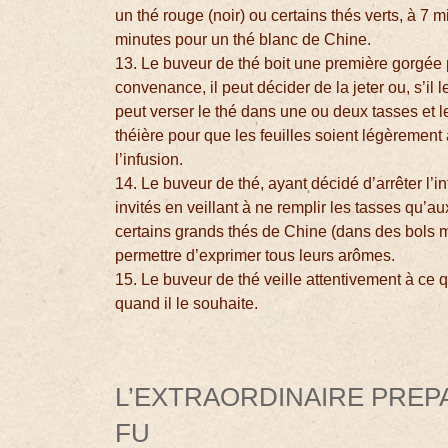
un thé rouge (noir) ou certains thés verts, à 7
minutes pour un thé blanc de Chine.
13. Le buveur de thé boit une première gorgée po
convenance, il peut décider de la jeter ou, s’il le 
peut verser le thé dans une ou deux tasses et le 
théière pour que les feuilles soient légèrement
l’infusion.
14. Le buveur de thé, ayant décidé d’arrêter l’infus
invités en veillant à ne remplir les tasses qu’a
certains grands thés de Chine (dans des bols m
permettre d’exprimer tous leurs arômes.
15. Le buveur de thé veille attentivement à ce q
quand il le souhaite.
L’EXTRAORDINAIRE PREP
FU