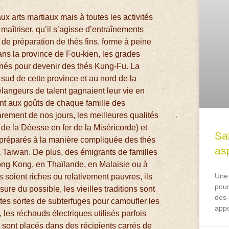
 arts martiaux mais à toutes les activités
 maîtriser, qu’il s’agisse d’entraînements
de préparation de thés fins, forme à peine
ans la province de Fou-kien, les grades
nnés pour devenir des thés Kung-Fu. La
sud de cette province et au nord de la
langeurs de talent gagnaient leur vie en
t aux goûts de chaque famille des
rement de nos jours, les meilleures qualités
de la Déesse en fer de la Miséricorde) et
Sa
 préparés à la manière compliquée des thés
asp
 Taiwan. De plus, des émigrants de familles
ong Kong, en Thaïlande, en Malaisie ou à
Une 
s soient riches ou relativement pauvres, ils
pour
re du possible, les vieilles traditions sont
des 
tes sortes de subterfuges pour camoufler les
appo
 les réchauds électriques utilisés parfois
 sont placés dans des récipients carrés de