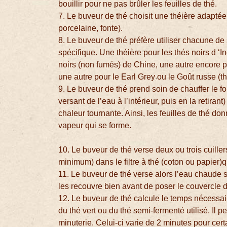
bouillir pour ne pas brûler les feuilles de thé.
7. Le buveur de thé choisit une théière adaptée 
porcelaine, fonte).
8. Le buveur de thé préfère utiliser chacune de
spécifique. Une théière pour les thés noirs d ‘I
noirs (non fumés) de Chine, une autre encore po
une autre pour le Earl Grey ou le Goût russe (t
9. Le buveur de thé prend soin de chauffer le fo
versant de l’eau à l’intérieur, puis en la retira
chaleur tournante. Ainsi, les feuilles de thé do
vapeur qui se forme.
10. Le buveur de thé verse deux ou trois cuille
minimum) dans le filtre à thé (coton ou papier)q
11. Le buveur de thé verse alors l’eau chaude sur
les recouvre bien avant de poser le couvercle d
12. Le buveur de thé calcule le temps nécessair
du thé vert ou du thé semi-fermenté utilisé. Il p
minuterie. Celui-ci varie de 2 minutes pour cer