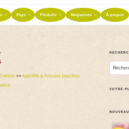
ES ET TERROIRS
s
Pays
Produits
Magazines
À propos
nos terroirs
RECHERC
U
s
Entrées
>>
Apéritifs & Amuses bouches
rance
VOTRE PU
NOUVEAU