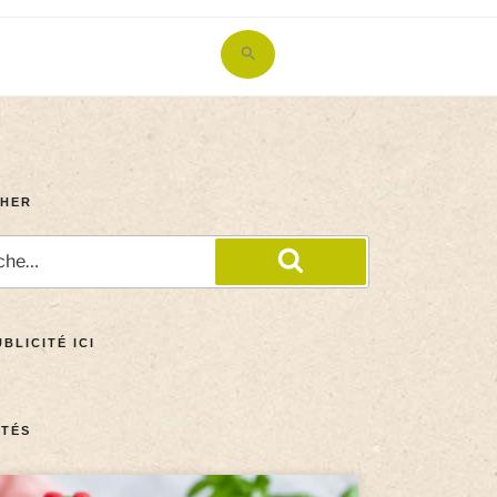
Search
for:
Search Button
HER
BLICITÉ ICI
TÉS