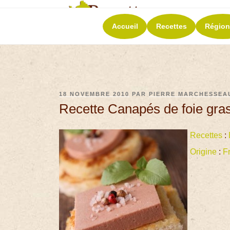
RECETT
Accueil
Recettes
Région
La richesse de 
18 NOVEMBRE 2010
PAR
PIERRE MARCHESSEA
Recette Canapés de foie gra
Recettes
:
Origine
:
F