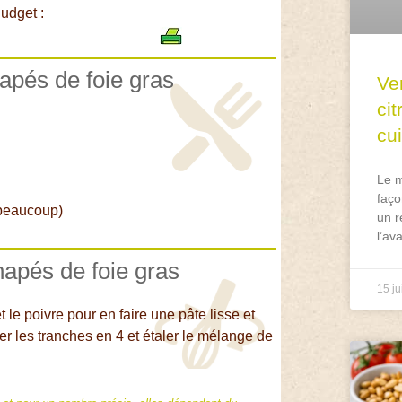
udget :
napés de foie gras
Ve
ci
cu
Le m
faço
t beaucoup)
un r
l’av
napés de foie gras
15 ju
 le poivre pour en faire une pâte lisse et
er les tranches en 4 et étaler le mélange de