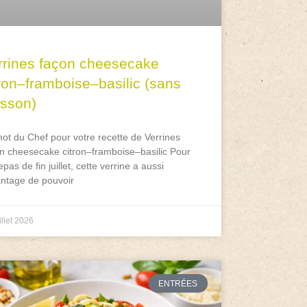
rrines façon cheesecake
tron–framboise–basilic (sans
isson)
ot du Chef pour votre recette de Verrines
n cheesecake citron–framboise–basilic Pour
epas de fin juillet, cette verrine a aussi
antage de pouvoir
illet 2026
ENTRÉES