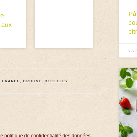
Pâ
de
co
 aux
cit
8 jui
,
FRANCE
,
ORIGINE
,
RECETTES
 politique de confidentialité des données