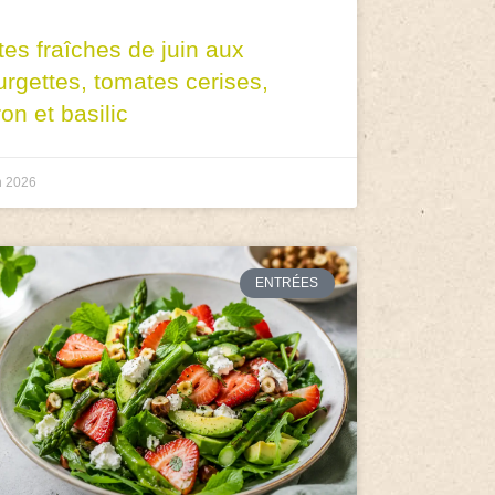
tes fraîches de juin aux
urgettes, tomates cerises,
ron et basilic
n 2026
ENTRÉES