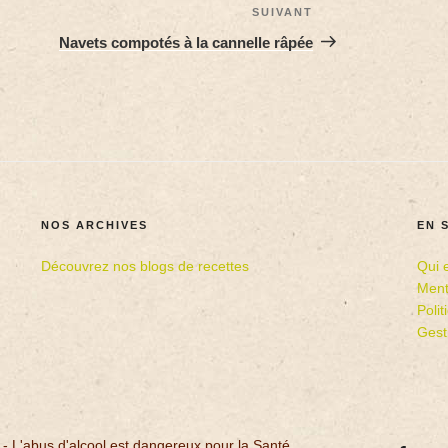
SUIVANT
Navets compotés à la cannelle râpée
NOS ARCHIVES
EN 
Découvrez nos blogs de recettes
Qui 
Ment
Poli
Gest
 - L'abus d'alcool est dangereux pour la Santé