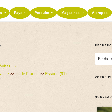
ES ET TERROIRS
s
Pays
Produits
Magazines
À propos
nos terroirs
RECHERC
U
Boissons
rance
>>
Ile de France
>>
Essone (91)
VOTRE PU
NOUVEAU