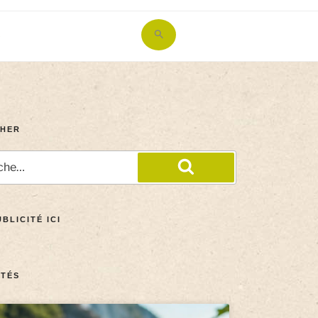
Search
for:
Search Button
HER
BLICITÉ ICI
TÉS