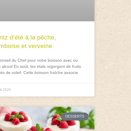
itz d’été à la pêche,
amboise et verveine
onseil du Chef pour votre boisson avec ou
 alcool En août, les étals regorgent de fruits
és de soleil. Cette boisson fraîche associe
ût 2026
DESSERTS