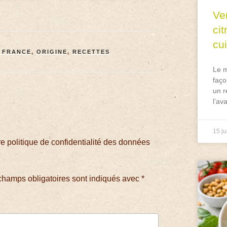
Ve
ci
cu
E FRANCE
,
ORIGINE
,
RECETTES
Le m
faço
un r
l’av
15 ju
 politique de confidentialité des données
champs obligatoires sont indiqués avec
*