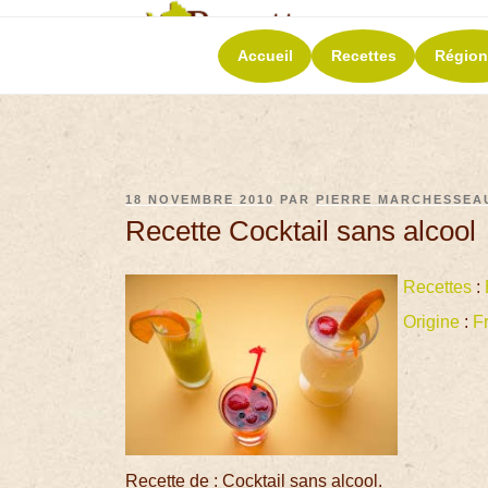
RECETT
Accueil
Recettes
Région
La richesse de 
18 NOVEMBRE 2010
PAR
PIERRE MARCHESSEA
Recette Cocktail sans alcool
Recettes
:
Origine
:
F
Recette de : Cocktail sans alcool.