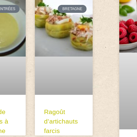
ENTRÉES
BRETAGNE
de
Ragoût
s à
d’artichauts
ne
farcis