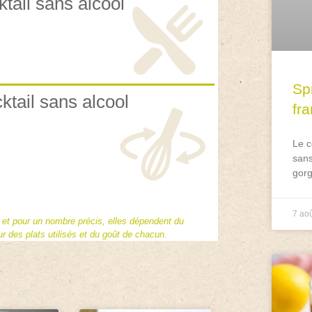
ktail sans alcool
Spr
ktail sans alcool
fr
Le c
sans
gorg
7 ao
f et pour un nombre précis, elles dépendent du
 des plats utilisés et du goût de chacun.