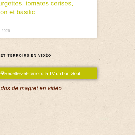
urgettes, tomates cerises,
ron et basilic
n 2026
 ET TERROIRS EN VIDÉO
Recettes-et-Terroirs la TV du bon Goût
dos de magret en vidéo