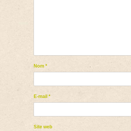
Nom
*
E-mail
*
Site web