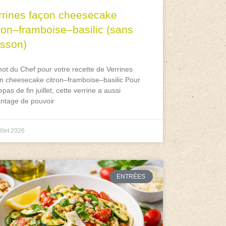
rrines façon cheesecake
tron–framboise–basilic (sans
isson)
ot du Chef pour votre recette de Verrines
n cheesecake citron–framboise–basilic Pour
epas de fin juillet, cette verrine a aussi
antage de pouvoir
illet 2026
ENTRÉES