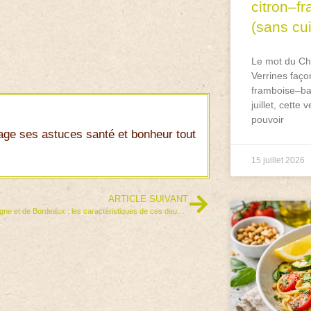
citron–f
(sans cu
Le mot du Che
Verrines faço
framboise–bas
juillet, cette
pouvoir
age ses astuces santé et bonheur tout
15 juillet 2026
ARTICLE SUIVANT
Vin de Bourgogne et de Bordeaux : les caractéristiques de ces deux terroirs et les meilleurs vins à découvrir