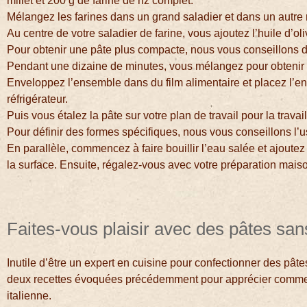
millet et 200 g de farine de riz complet.
Mélangez les farines dans un grand saladier et dans un autre 
Au centre de votre saladier de farine, vous ajoutez l’huile d’oli
Pour obtenir une pâte plus compacte, nous vous conseillons d’
Pendant une dizaine de minutes, vous mélangez pour obtenir u
Enveloppez l’ensemble dans du film alimentaire et placez l’
réfrigérateur.
Puis vous étalez la pâte sur votre plan de travail pour la travai
Pour définir des formes spécifiques, nous vous conseillons l
En parallèle, commencez à faire bouillir l’eau salée et ajoute
la surface. Ensuite, régalez-vous avec votre préparation mais
Faites-vous plaisir avec des pâtes san
Inutile d’être un expert en cuisine pour confectionner des pâtes 
deux recettes évoquées précédemment pour apprécier comme il 
italienne.