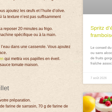
s ajoutez les œufs et l’huile d’olive.
 la texture n’est pas suffisamment
Spritz d’
la reposer 20 minutes au frigo.
frambois
achine spécifique ou à la main.
n l’eau dans une casserole. Vous ajoutez
Le conseil du
ace.
ou sans alcoo
de fruits gorg
ten
qui mettra vos papilles en éveil.
fraîche assoc
 sauce tomate maison.
7 août 2026
llet
votre préparation.
 de farine de sarrasin, 70 g de farine de