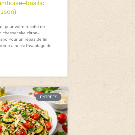
ramboise–basilic
isson)
f pour votre recette de
n cheesecake citron–
ilic Pour un repas de fin
 verrine a aussi l’avantage de
ENTRÉES