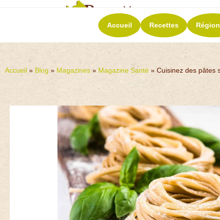
RECETT
Accueil
Recettes
Région
La richesse de 
Accueil
»
Blog
»
Magazines
»
Magazine Santé
»
Cuisinez des pâtes s