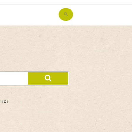
Search
for:
Search Button
 ICI