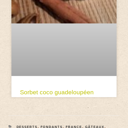
Sorbet coco guadeloupéen
DESSERTS
,
FONDANTS
,
FRANCE
,
GÂTEAUX
,