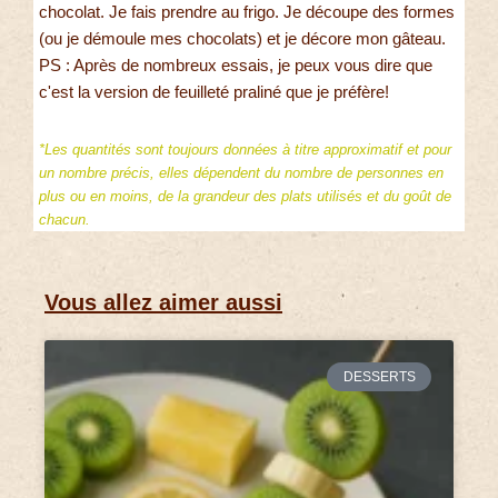
chocolat. Je fais prendre au frigo. Je découpe des formes
(ou je démoule mes chocolats) et je décore mon gâteau.
PS : Après de nombreux essais, je peux vous dire que
c'est la version de feuilleté praliné que je préfère!
*Les quantités sont toujours données à titre approximatif et pour
un nombre précis, elles dépendent du nombre de personnes en
plus ou en moins, de la grandeur des plats utilisés et du goût de
chacun.
Vous allez aimer aussi
DESSERTS