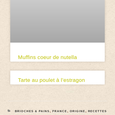
Muffins coeur de nutella
Tarte au poulet à l’estragon
BRIOCHES & PAINS
,
FRANCE
,
ORIGINE
,
RECETTES