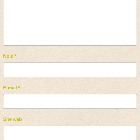
Nom
*
E-mail
*
Site web