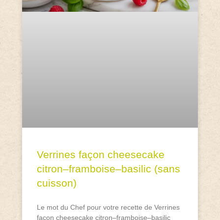
Verrines façon cheesecake
citron–framboise–basilic (sans
cuisson)
Le mot du Chef pour votre recette de Verrines
façon cheesecake citron–framboise–basilic