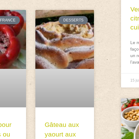
Ve
ci
FRANCE
DESSERTS
cu
Le m
faço
un r
l’av
15 ju
pour
Gâteau aux
s ou
yaourt aux