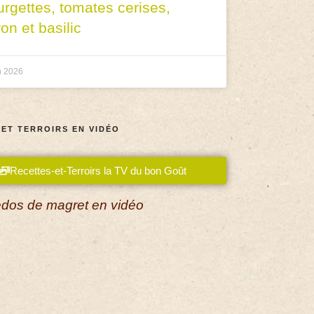
urgettes, tomates cerises,
ron et basilic
n 2026
 ET TERROIRS EN VIDÉO
Recettes-et-Terroirs la TV du bon Goût
dos de magret en vidéo