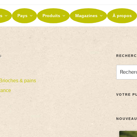
ES ET TERROIRS
s
Pays
Produits
Magazines
À propos
nos terroirs
RECHERC
U
Brioches & pains
rance
VOTRE PU
NOUVEAU