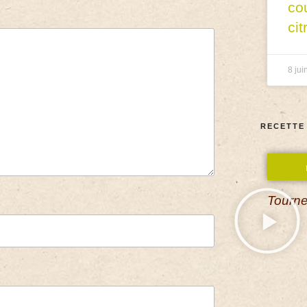
co
cit
8 jui
RECETTE
Tourne