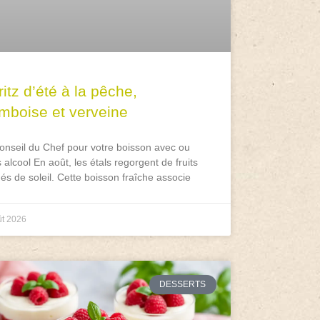
itz d’été à la pêche,
amboise et verveine
onseil du Chef pour votre boisson avec ou
 alcool En août, les étals regorgent de fruits
és de soleil. Cette boisson fraîche associe
ût 2026
DESSERTS