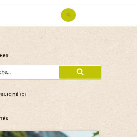
Search
for:
Search Button
HER
BLICITÉ ICI
TÉS