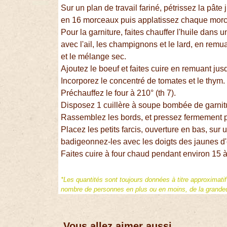
Sur un plan de travail fariné, pétrissez la pâte 
en 16 morceaux puis applatissez chaque morc
Pour la garniture, faites chauffer l'huile dans 
avec l'ail, les champignons et le lard, en remu
et le mélange sec.
Ajoutez le boeuf et faites cuire en remuant ju
Incorporez le concentré de tomates et le thym.
Préchauffez le four à 210° (th 7).
Disposez 1 cuillère à soupe bombée de garnit
Rassemblez les bords, et pressez fermement po
Placez les petits farcis, ouverture en bas, sur
badigeonnez-les avec les doigts des jaunes d'
Faites cuire à four chaud pendant environ 15 à 
*Les quantités sont toujours données à titre approximati
nombre de personnes en plus ou en moins, de la grandeur
Vous allez aimer aussi