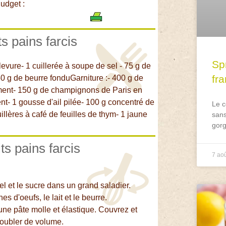
udget :
ts pains farcis
Spr
levure- 1 cuillerée à soupe de sel - 75 g de
fr
50 g de beurre fonduGarniture :- 400 g de
ment- 150 g de champignons de Paris en
t- 1 gousse d'ail pilée- 100 g concentré de
Le c
uillères à café de feuilles de thym- 1 jaune
sans
gorg
ts pains farcis
7 ao
sel et le sucre dans un grand saladier.
s d'oeufs, le lait et le beurre.
'une pâte molle et élastique. Couvrez et
doubler de volume.