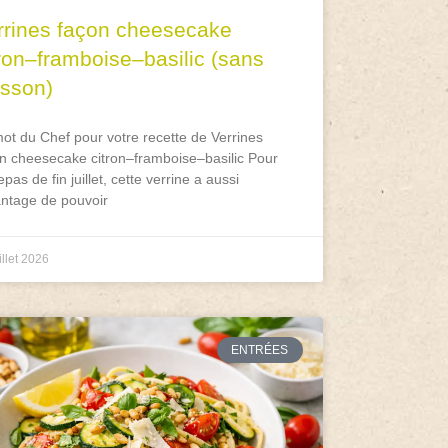
rrines façon cheesecake
tron–framboise–basilic (sans
isson)
ot du Chef pour votre recette de Verrines
n cheesecake citron–framboise–basilic Pour
epas de fin juillet, cette verrine a aussi
antage de pouvoir
illet 2026
ENTRÉES