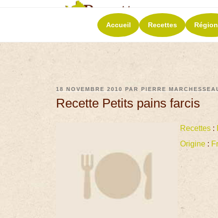
RECETT
Accueil
Recettes
Région
La richesse de 
18 NOVEMBRE 2010
PAR
PIERRE MARCHESSEA
Recette Petits pains farcis
Recettes
:
Origine
:
F