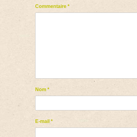
Commentaire
*
Nom
*
E-mail
*