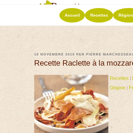
RECETT
Accueil
Recettes
Région
La richesse de 
18 NOVEMBRE 2010
PAR
PIERRE MARCHESSEA
Recette Raclette à la mozzar
Recettes
:
Origine
:
F