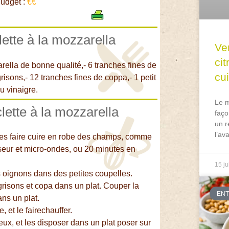
udget :
€€
lette à la mozzarella
Ve
ci
ella de bonne qualité,- 6 tranches fines de
cu
isons,- 12 tranches fines de coppa,- 1 petit
u vinaigre.
Le m
lette à la mozzarella
faço
un r
l’av
es faire cuire en robe des champs, comme
seur et micro-ondes, ou 20 minutes en
15 ju
s oignons dans des petites coupelles.
risons et copa dans un plat. Couper la
EN
ans un plat.
, et le fairechauffer.
ux, et les disposer dans un plat poser sur