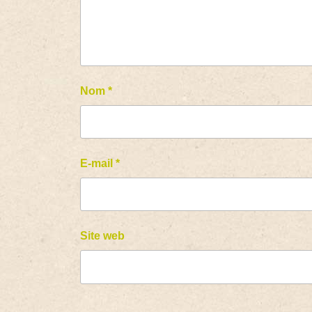
Nom
*
E-mail
*
Site web