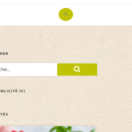
Search
for:
Search Button
HER
BLICITÉ ICI
TÉS