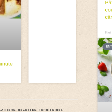
Pâ
co
cit
8 jui
EN
inute
LAITIERS
,
RECETTES
,
TERRITOIRES