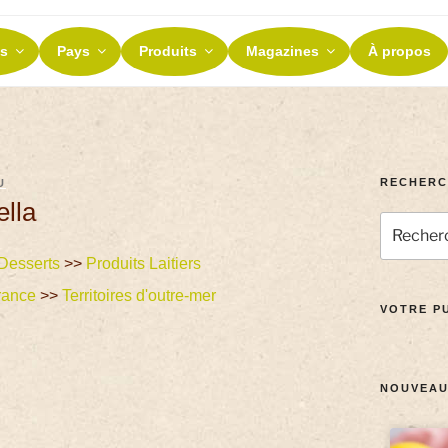
ES ET TERROIRS
s
Pays
Produits
Magazines
À propos
nos terroirs
RECHERC
U
ella
Desserts
>>
Produits Laitiers
rance
>>
Territoires d'outre-mer
VOTRE PU
NOUVEAU