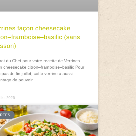
rrines façon cheesecake
tron–framboise–basilic (sans
isson)
ot du Chef pour votre recette de Verrines
n cheesecake citron–framboise–basilic Pour
epas de fin juillet, cette verrine a aussi
antage de pouvoir
illet 2026
TRÉES