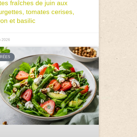
tes fraîches de juin aux
urgettes, tomates cerises,
ron et basilic
n 2026
TRÉES