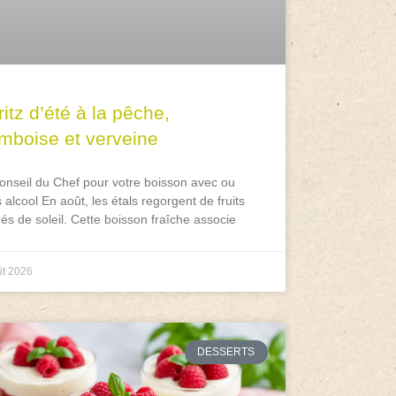
itz d’été à la pêche,
amboise et verveine
onseil du Chef pour votre boisson avec ou
 alcool En août, les étals regorgent de fruits
és de soleil. Cette boisson fraîche associe
ût 2026
DESSERTS