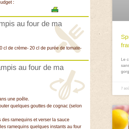
udget :
ampis au four de ma
Spr
fr
0 cl de crème- 20 cl de purée de tomate-
Le c
ampis au four de ma
sans
gorg
7 ao
dans une poêle.
jouter quelques gouttes de cognac (selon
s des ramequins et verser la sauce
les ramequins quelques instants au four