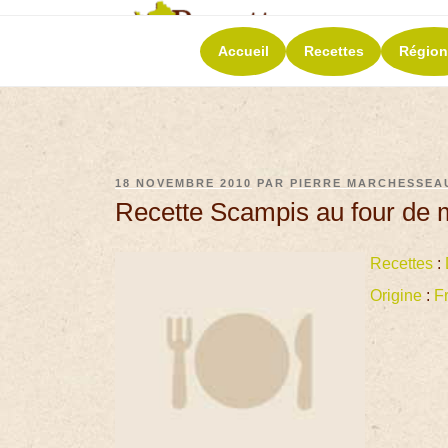
RECETT
Accueil
Recettes
Région
La richesse de 
18 NOVEMBRE 2010
PAR
PIERRE MARCHESSEA
Recette Scampis au four d
Recettes
:
Origine
:
F