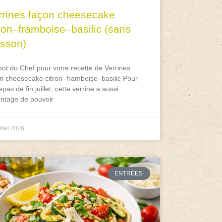
rrines façon cheesecake
tron–framboise–basilic (sans
isson)
ot du Chef pour votre recette de Verrines
n cheesecake citron–framboise–basilic Pour
epas de fin juillet, cette verrine a aussi
antage de pouvoir
illet 2026
ENTRÉES