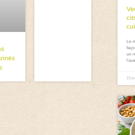
Ve
ci
cu
Le m
faço
ns
un r
rinés
l’av
s
15 ju