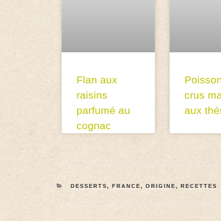
Flan aux
Poisso
raisins
crus ma
parfumé au
aux thé
cognac
DESSERTS
,
FRANCE
,
ORIGINE
,
RECETTES