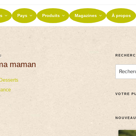
ES ET TERROIRS
s
Pays
Produits
Magazines
À propos
nos terroirs
RECHERC
U
e ma maman
Desserts
rance
VOTRE PU
NOUVEAU