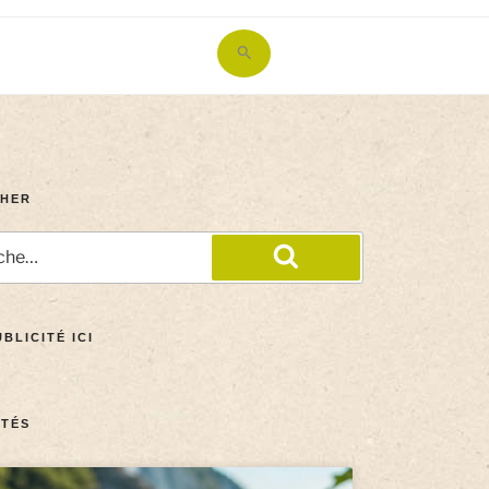
Search
for:
Search Button
HER
BLICITÉ ICI
TÉS