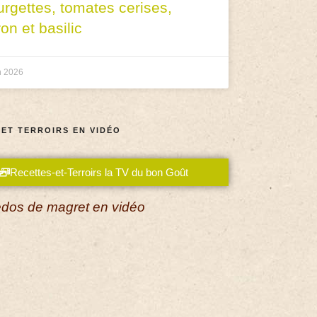
urgettes, tomates cerises,
ron et basilic
n 2026
 ET TERROIRS EN VIDÉO
Recettes-et-Terroirs la TV du bon Goût
dos de magret en vidéo