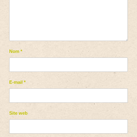
Nom
*
E-mail
*
Site web