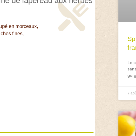
rrine de lapereau aux herbes
oupé en morceaux,
ches fines,
Spr
fr
Le c
sans
gorg
7 ao