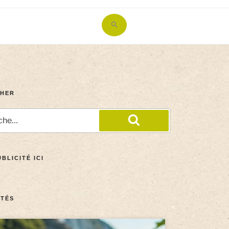
Search
for:
Search Button
HER
BLICITÉ ICI
TÉS