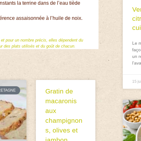
stants la terrine dans de l’eau tiède
Ve
ci
érence assaisonnée à l’huile de noix.
cu
f et pour un nombre précis, elles dépendent du
Le m
 des plats utilisés et du goût de chacun.
faço
un r
l’av
15 ju
Gratin de
RETAGNE
macaronis
aux
champignon
s, olives et
jambon