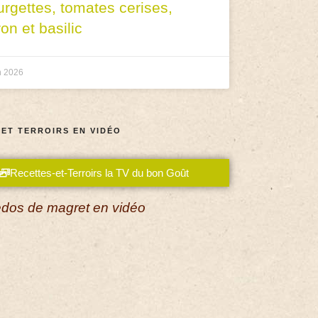
urgettes, tomates cerises,
ron et basilic
n 2026
 ET TERROIRS EN VIDÉO
Recettes-et-Terroirs la TV du bon Goût
dos de magret en vidéo