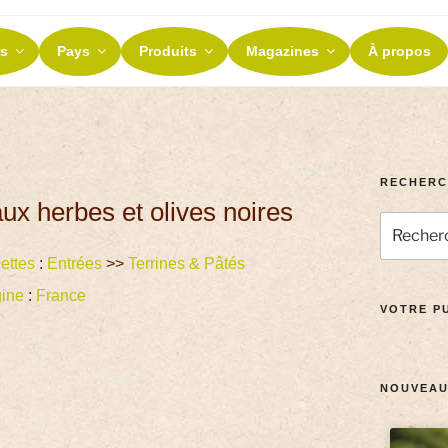
ES ET TERROIRS
s
Pays
Produits
Magazines
À propos
nos terroirs
RECHERC
ux herbes et olives noires
ettes
:
Entrées
>>
Terrines & Pâtés
gine
:
France
VOTRE PU
NOUVEAU