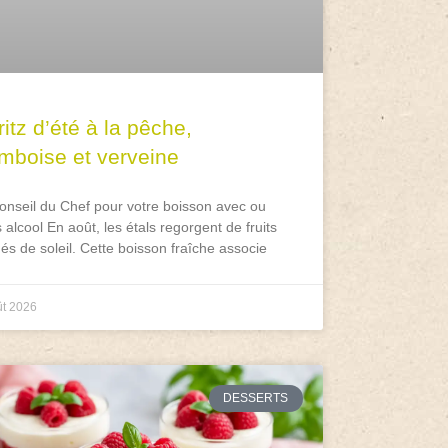
itz d’été à la pêche,
amboise et verveine
onseil du Chef pour votre boisson avec ou
 alcool En août, les étals regorgent de fruits
és de soleil. Cette boisson fraîche associe
ût 2026
DESSERTS