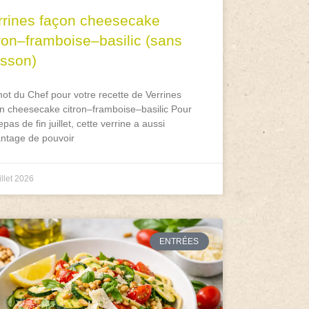
rrines façon cheesecake
tron–framboise–basilic (sans
isson)
ot du Chef pour votre recette de Verrines
n cheesecake citron–framboise–basilic Pour
epas de fin juillet, cette verrine a aussi
antage de pouvoir
illet 2026
ENTRÉES