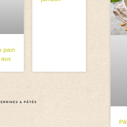
 pain
 aux
TERRINES & PÂTÉS
Pâ