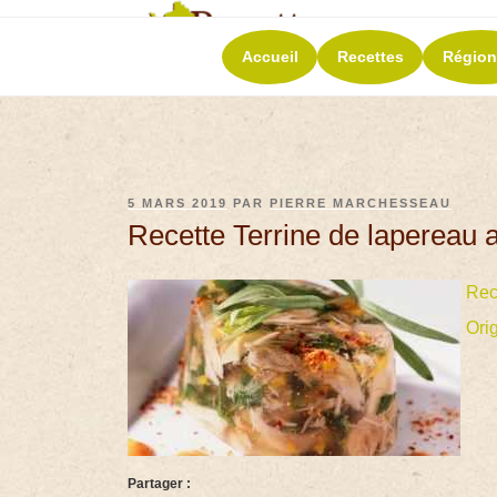
RECETT
Accueil
Recettes
Région
La richesse de 
5 MARS 2019
PAR
PIERRE MARCHESSEAU
Recette Terrine de lapereau a
Rec
Ori
Partager :