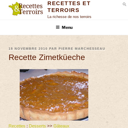
RECETTES ET
TERROIRS
S
La richesse de nos terroirs
Menu
18 NOVEMBRE 2010
PAR
PIERRE MARCHESSEAU
Recette Zimetküeche
Recettes
:
Desserts
>>
Gâteaux