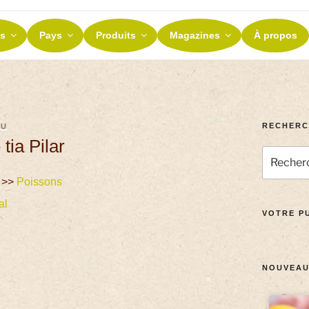
ES ET TERROIRS
s
Pays
Produits
Magazines
À propos
nos terroirs
RECHERC
AU
tia Pilar
>>
Poissons
al
VOTRE PU
NOUVEAU