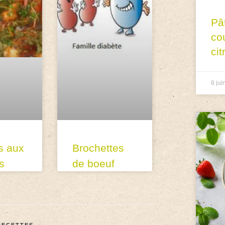
Pâ
co
cit
8 jui
 aux
Brochettes
s
de boeuf
RECETTES