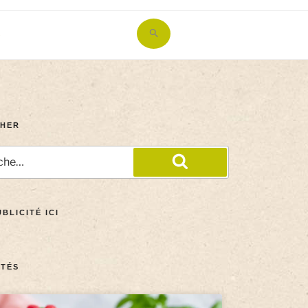
Search
for:
Search Button
HER
BLICITÉ ICI
TÉS