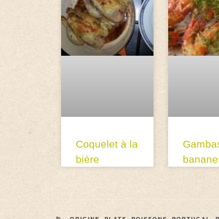
Coquelet à la
Gambas
bière
banane
ORIGINE
,
PLATS
,
POISSONS
,
PORTUGAL
,