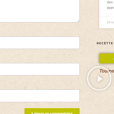
des 
appo
24 m
RECETTE
Tourne