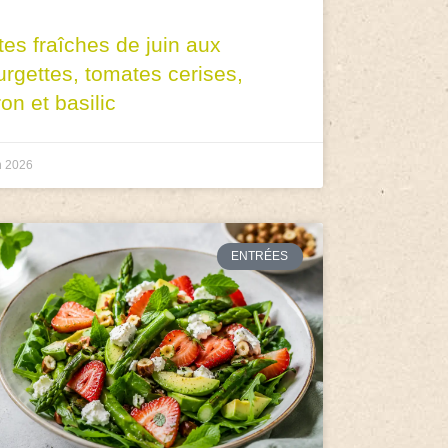
tes fraîches de juin aux
urgettes, tomates cerises,
ron et basilic
n 2026
ENTRÉES