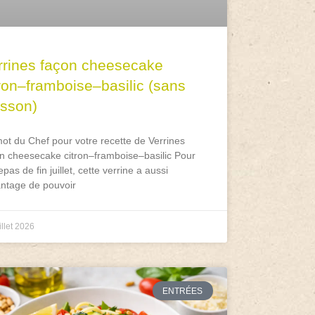
rrines façon cheesecake
tron–framboise–basilic (sans
isson)
ot du Chef pour votre recette de Verrines
n cheesecake citron–framboise–basilic Pour
epas de fin juillet, cette verrine a aussi
antage de pouvoir
illet 2026
ENTRÉES