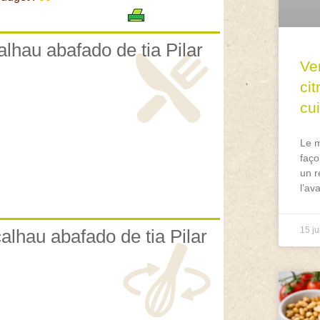
alhau abafado de tia Pilar
Ve
ci
cu
Le m
faço
un r
l’av
15 ju
alhau abafado de tia Pilar