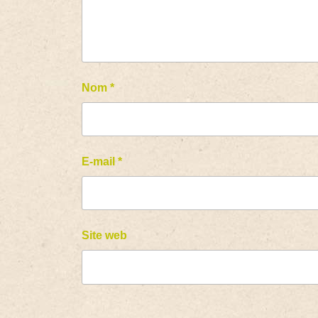
Nom
*
E-mail
*
Site web