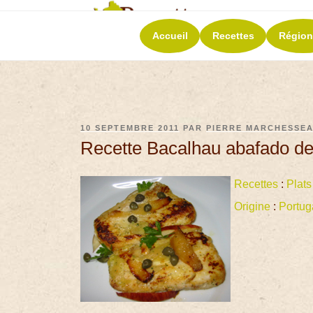
RECETT
Accueil
Recettes
Région
La richesse de 
10 SEPTEMBRE 2011
PAR
PIERRE MARCHESSE
Recette Bacalhau abafado de 
Recettes
:
Plats
Origine
:
Portug