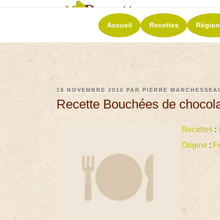
RECETT
Accueil
Recettes
Région
La richesse de 
18 NOVEMBRE 2010
PAR
PIERRE MARCHESSEA
Recette Bouchées de chocola
Recettes
:
Origine
:
F