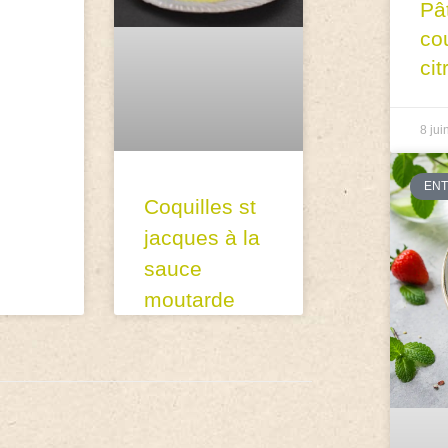
Pâ
co
cit
8 jui
EN
Coquilles st
jacques à la
sauce
moutarde