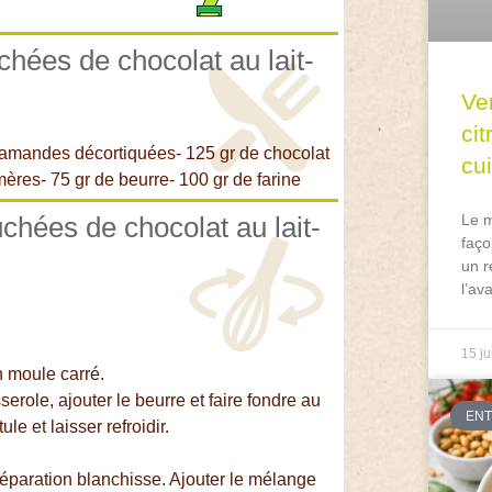
chées de chocolat au lait-
Ve
ci
d'amandes décortiquées- 125 gr de chocolat
cu
mères- 75 gr de beurre- 100 gr de farine
chées de chocolat au lait-
Le m
faço
un r
l’av
15 ju
 moule carré.
role, ajouter le beurre et faire fondre au
EN
e et laisser refroidir.
préparation blanchisse. Ajouter le mélange