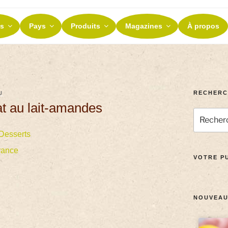
ES ET TERROIRS
s
Pays
Produits
Magazines
À propos
nos terroirs
RECHERC
U
t au lait-amandes
Desserts
rance
VOTRE PU
NOUVEAU