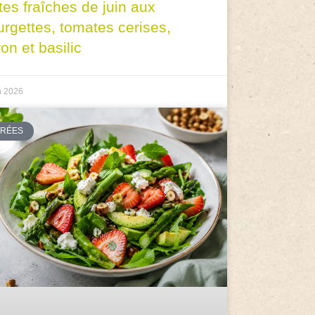
tes fraîches de juin aux
urgettes, tomates cerises,
ron et basilic
n 2026
TRÉES