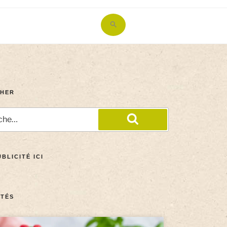
Search
for:
Search Button
HER
BLICITÉ ICI
TÉS