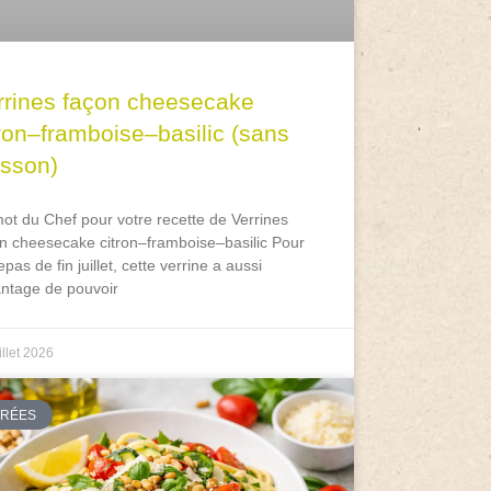
rrines façon cheesecake
tron–framboise–basilic (sans
isson)
ot du Chef pour votre recette de Verrines
n cheesecake citron–framboise–basilic Pour
epas de fin juillet, cette verrine a aussi
antage de pouvoir
illet 2026
TRÉES