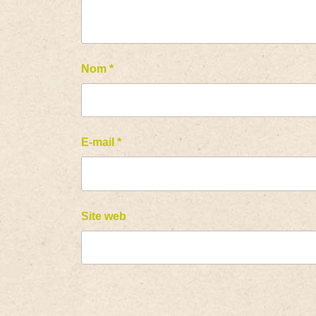
Nom
*
E-mail
*
Site web