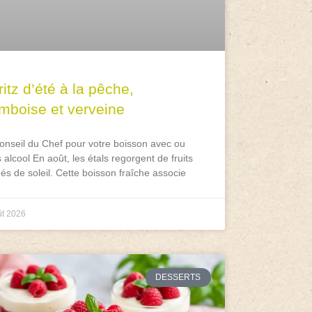
itz d’été à la pêche,
amboise et verveine
onseil du Chef pour votre boisson avec ou
 alcool En août, les étals regorgent de fruits
és de soleil. Cette boisson fraîche associe
ût 2026
DESSERTS