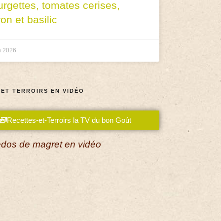
urgettes, tomates cerises,
ron et basilic
n 2026
 ET TERROIRS EN VIDÉO
Recettes-et-Terroirs la TV du bon Goût
dos de magret en vidéo