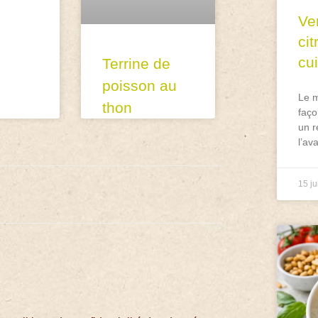
Ve
ci
cu
Terrine de
poisson au
Le m
thon
faço
un r
l’av
15 ju