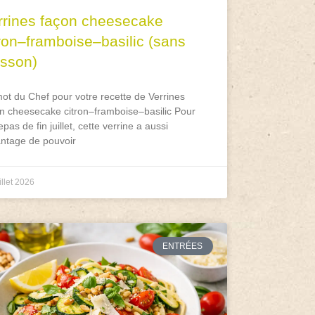
rrines façon cheesecake
tron–framboise–basilic (sans
isson)
ot du Chef pour votre recette de Verrines
n cheesecake citron–framboise–basilic Pour
epas de fin juillet, cette verrine a aussi
antage de pouvoir
illet 2026
ENTRÉES