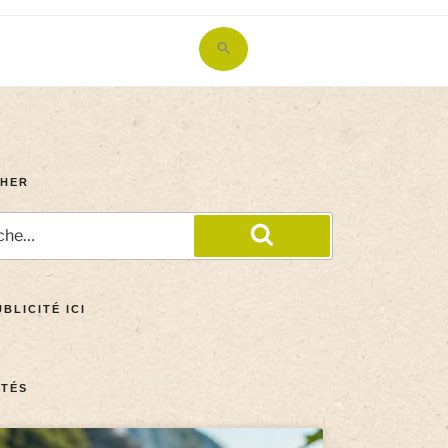
Search
for:
Search Button
HER
BLICITÉ ICI
TÉS