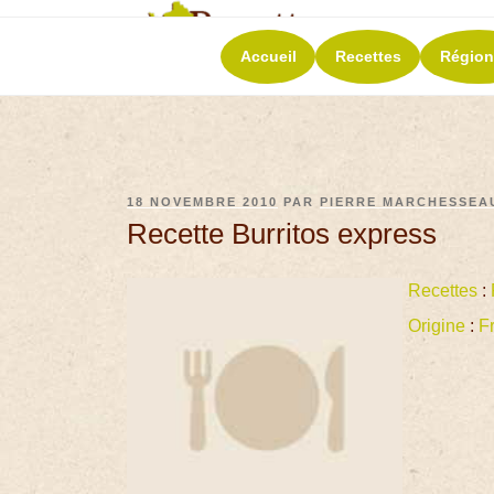
RECETT
Accueil
Recettes
Région
La richesse de 
18 NOVEMBRE 2010
PAR
PIERRE MARCHESSEA
Recette Burritos express
Recettes
:
Origine
:
F