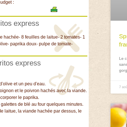
udget :
ritos express
Spr
e hachée- 8 feuilles de laitue- 2 tomates- 1
fr
'olive- paprika doux- pulpe de tomate-
Le c
ritos express
sans
gorg
d'olive et un peu d'eau.
7 ao
 l'oignon et le poivron hachés avec la viande.
ncorporer le paprika.
r galettes de blé au four quelques minutes.
de laitue, la viande hachée par dessus, le