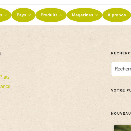
ES ET TERROIRS
s
Pays
Produits
Magazines
À propos
nos terroirs
RECHERC
U
Plats
rance
VOTRE PU
NOUVEAU