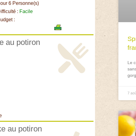
our 6 Personne(s)
fficulté :
Facile
udget :
Spr
e au potiron
fr
Le c
sans
gorg
7 ao
e
ke au potiron