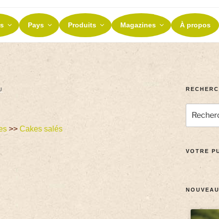
ES ET TERROIRS
s
Pays
Produits
Magazines
À propos
nos terroirs
RECHERC
U
es
>>
Cakes salés
VOTRE PU
NOUVEAU