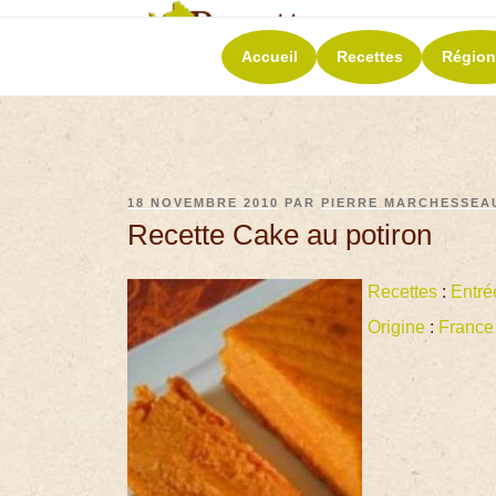
RECETT
Accueil
Recettes
Région
La richesse de 
18 NOVEMBRE 2010
PAR
PIERRE MARCHESSEA
Recette Cake au potiron
Recettes
:
Entré
Origine
:
France