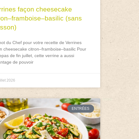
rrines façon cheesecake
tron–framboise–basilic (sans
isson)
ot du Chef pour votre recette de Verrines
n cheesecake citron–framboise–basilic Pour
epas de fin juillet, cette verrine a aussi
antage de pouvoir
illet 2026
ENTRÉES