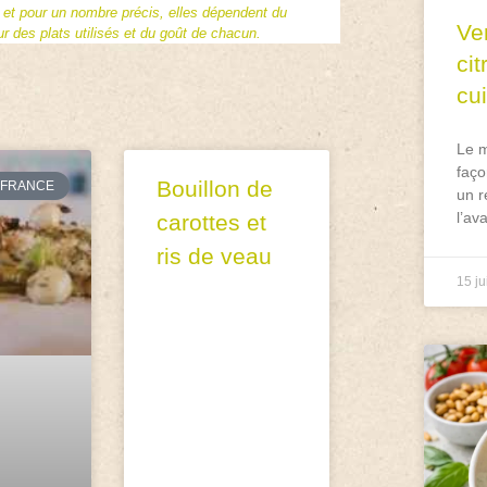
f et pour un nombre précis, elles dépendent du
Ve
 des plats utilisés et du goût de chacun.
ci
cu
Le m
faço
Bouillon de
FRANCE
un r
l’av
carottes et
ris de veau
15 ju