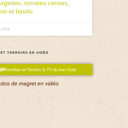
urgettes, tomates cerises,
ron et basilic
n 2026
 ET TERROIRS EN VIDÉO
Recettes-et-Terroirs la TV du bon Goût
dos de magret en vidéo