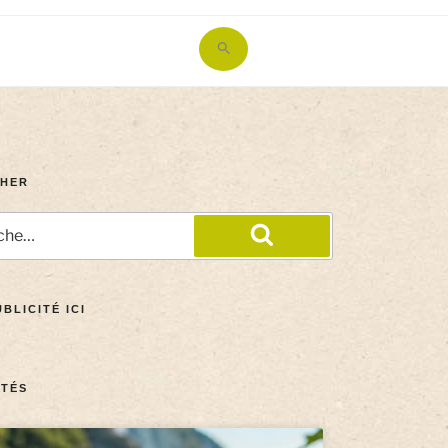
Search
for:
Search Button
HER
BLICITÉ ICI
TÉS