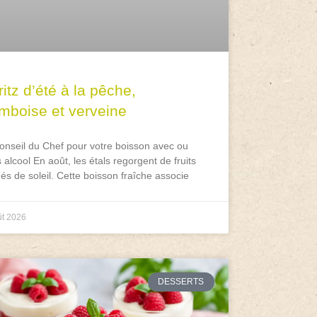
itz d’été à la pêche,
amboise et verveine
onseil du Chef pour votre boisson avec ou
 alcool En août, les étals regorgent de fruits
és de soleil. Cette boisson fraîche associe
ût 2026
DESSERTS