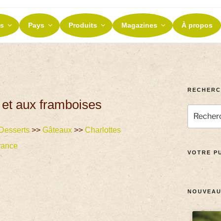
ES ET TERROIRS
s
Pays
Produits
Magazines
À propos
nos terroirs
RECHERC
 et aux framboises
Desserts
>>
Gâteaux
>>
Charlottes
rance
VOTRE PU
NOUVEAU