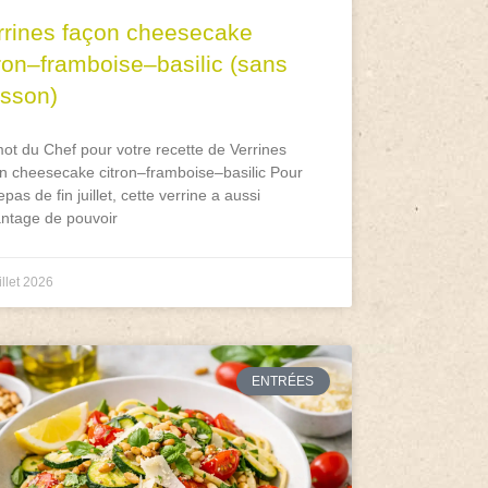
rrines façon cheesecake
tron–framboise–basilic (sans
isson)
ot du Chef pour votre recette de Verrines
n cheesecake citron–framboise–basilic Pour
epas de fin juillet, cette verrine a aussi
antage de pouvoir
illet 2026
ENTRÉES