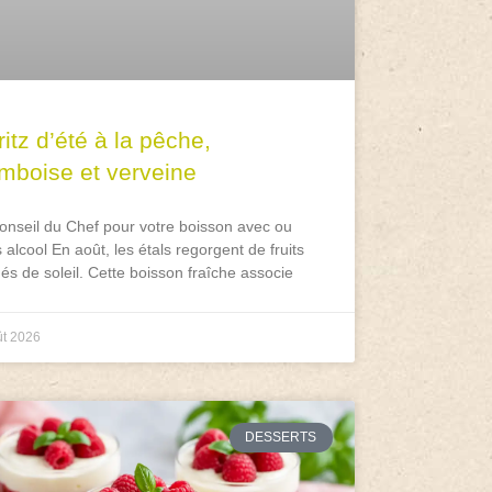
itz d’été à la pêche,
amboise et verveine
onseil du Chef pour votre boisson avec ou
 alcool En août, les étals regorgent de fruits
és de soleil. Cette boisson fraîche associe
ût 2026
DESSERTS