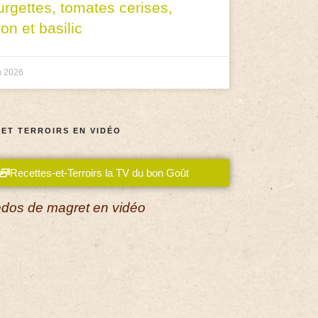
urgettes, tomates cerises,
ron et basilic
n 2026
 ET TERROIRS EN VIDÉO
Recettes-et-Terroirs la TV du bon Goût
dos de magret en vidéo