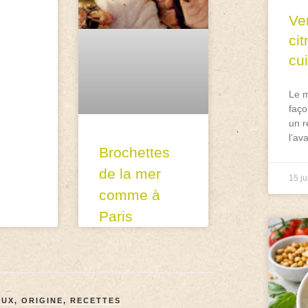
Ve
ci
cu
Le m
faço
un r
l’av
Brochettes
de la mer
15 ju
comme à
Paris
AUX
,
ORIGINE
,
RECETTES