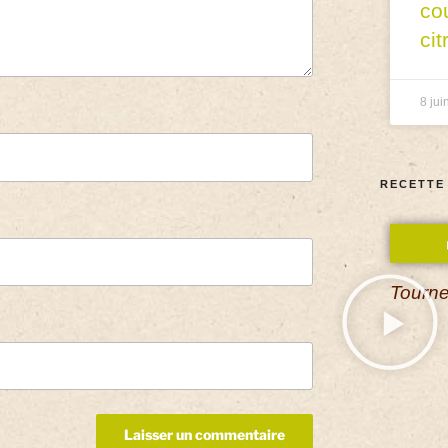
co
cit
8 jui
RECETTE
Tourne