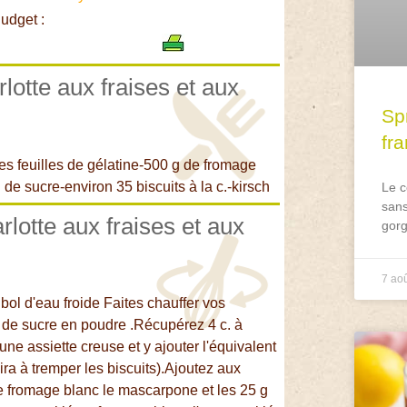
udget :
rlotte aux fraises et aux
Spr
fr
es feuilles de gélatine-500 g de fromage
e sucre-environ 35 biscuits à la c.-kirsch
Le c
sans
rlotte aux fraises et aux
gorg
7 ao
 bol d'eau froide Faites chauffer vos
g de sucre en poudre .Récupérez 4 c. à
e assiette creuse et y ajouter l'équivalent
ira à tremper les biscuits).Ajoutez aux
le fromage blanc le mascarpone et les 25 g