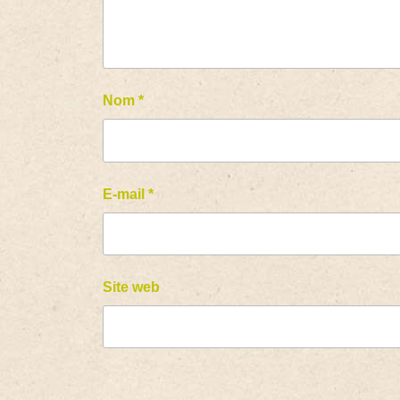
Nom
*
E-mail
*
Site web