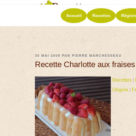
RECETT
Accueil
Recettes
Région
La richesse de 
30 MAI 2008
PAR
PIERRE MARCHESSEAU
Recette Charlotte aux fraises
Recettes
:
Origine
:
F