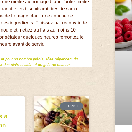
 une moitié au fromage blanc l'autre moitié
arlotte les biscuits imbibés de sauce
he de fromage blanc une couche de
 des ingrédients. Finissez par recouvrir de
 moule et mettez au frais au moins 10
congélateur quelques heures remontez le
heure avant de servir.
f et pour un nombre précis, elles dépendent du
 des plats utilisés et du goût de chacun.
FRANCE
s à
gon