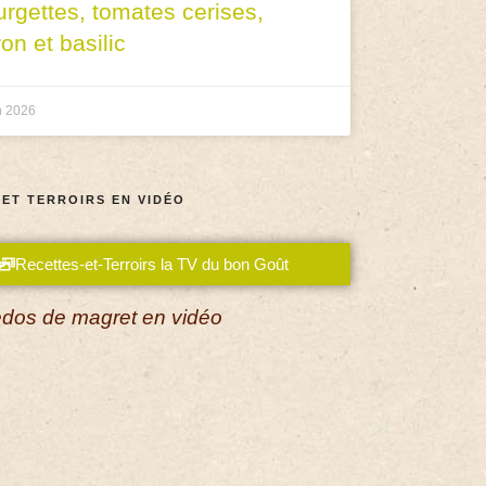
urgettes, tomates cerises,
ron et basilic
n 2026
 ET TERROIRS EN VIDÉO
Recettes-et-Terroirs la TV du bon Goût
dos de magret en vidéo