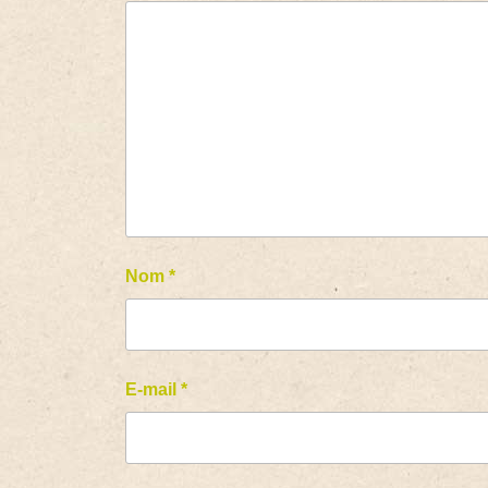
Nom
*
E-mail
*