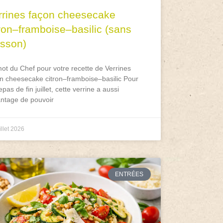
rrines façon cheesecake
tron–framboise–basilic (sans
isson)
ot du Chef pour votre recette de Verrines
n cheesecake citron–framboise–basilic Pour
epas de fin juillet, cette verrine a aussi
antage de pouvoir
illet 2026
ENTRÉES