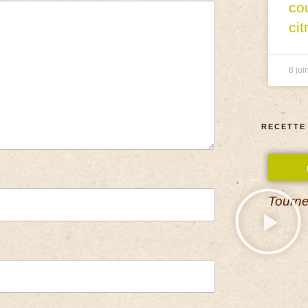
co
cit
8 jui
RECETTE
Tourne