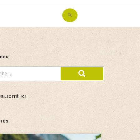
Search
for:
Search Button
HER
BLICITÉ ICI
TÉS