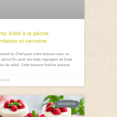
itz d’été à la pêche,
amboise et verveine
onseil du Chef pour votre boisson avec ou
 alcool En août, les étals regorgent de fruits
és de soleil. Cette boisson fraîche associe
ût 2026
DESSERTS