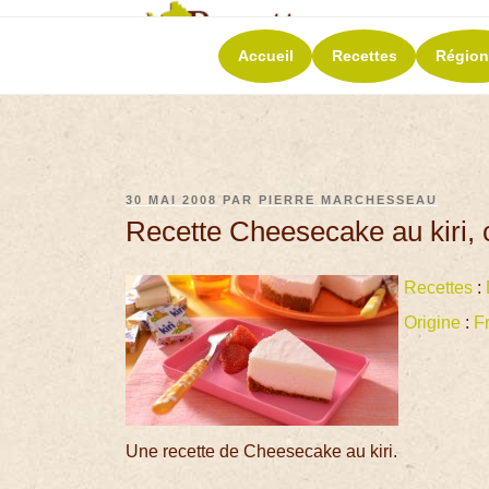
RECETT
Accueil
Recettes
Région
La richesse de 
30 MAI 2008
PAR
PIERRE MARCHESSEAU
Recette Cheesecake au kiri,
Recettes
:
Origine
:
F
Une recette de Cheesecake au kiri.