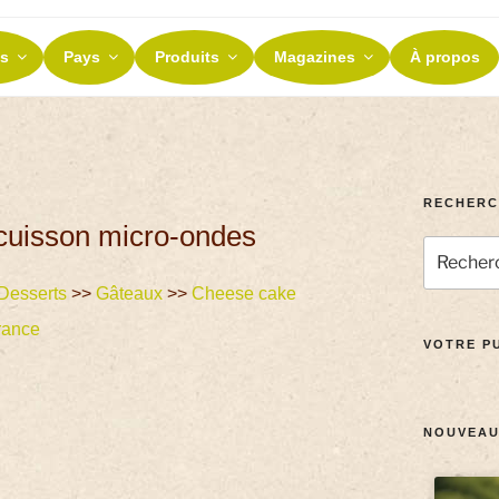
ES ET TERROIRS
s
Pays
Produits
Magazines
À propos
nos terroirs
RECHERC
 cuisson micro-ondes
Desserts
>>
Gâteaux
>>
Cheese cake
rance
VOTRE PU
NOUVEAU