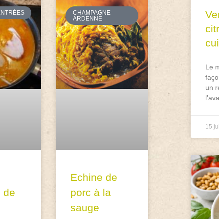
Ve
ENTRÉES
CHAMPAGNE
ARDENNE
ci
cu
Le m
faço
un r
l’av
15 ju
Echine de
n de
porc à la
n
sauge