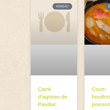
AGNEAU
Carré
Court-
d’agneau de
bouillo
Pauillac
poisso