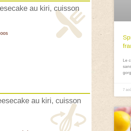
esecake au kiri, cuisson
loos
Spr
fr
Le c
sans
gorg
7 ao
eesecake au kiri, cuisson