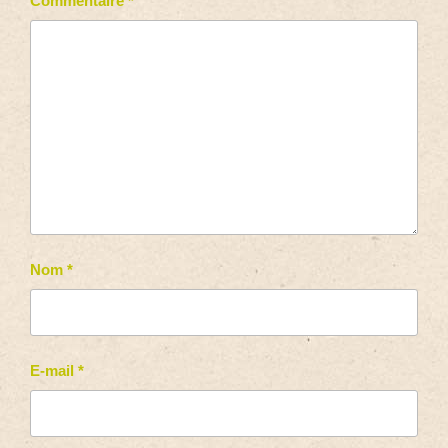
Commentaire
*
Nom
*
E-mail
*