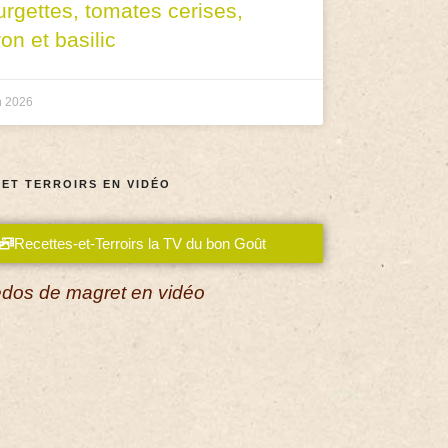
urgettes, tomates cerises,
ron et basilic
n 2026
 ET TERROIRS EN VIDÉO
Recettes-et-Terroirs la TV du bon Goût
dos de magret en vidéo