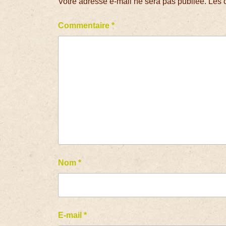
Votre adresse e-mail ne sera pas publiée.
Les 
Commentaire
*
Nom
*
E-mail
*