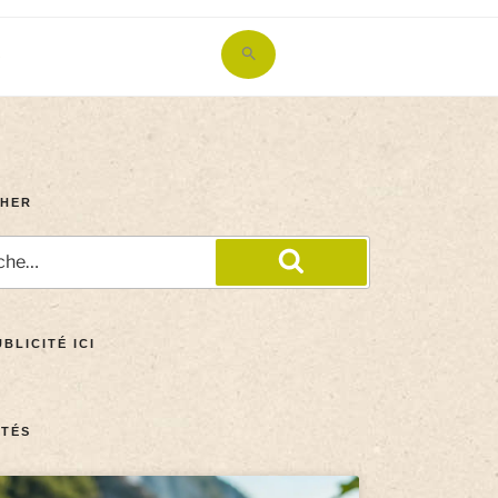
Search
for:
Search Button
HER
BLICITÉ ICI
TÉS