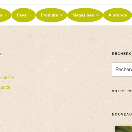
ES ET TERROIRS
s
Pays
Produits
Magazines
À propos
nos terroirs
RECHERC
U
Entrées
rance
VOTRE PU
NOUVEAU