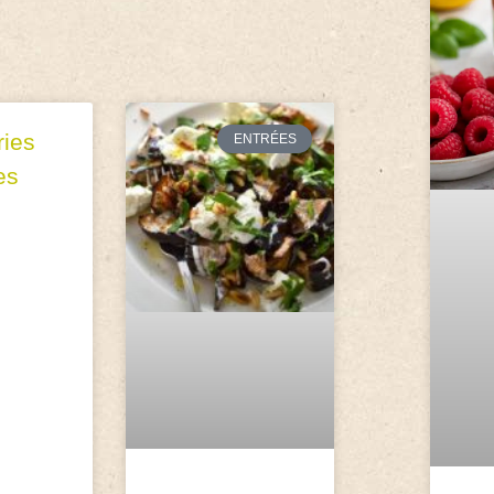
ries
ENTRÉES
es