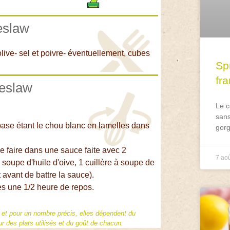
leslaw
live- sel et poivre- éventuellement, cubes
Spr
fr
leslaw
Le c
sans
ase étant le chou blanc en lamelles dans
gorg
 le faire dans une sauce faite avec 2
7 ao
 soupe d'huile d'oive, 1 cuillère à soupe de
it avant de battre la sauce).
rès une 1/2 heure de repos.
f et pour un nombre précis, elles dépendent du
 des plats utilisés et du goût de chacun.