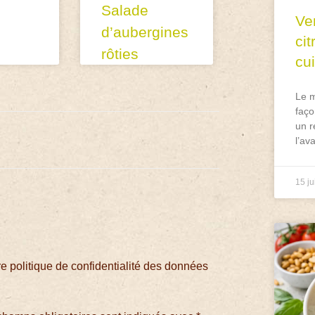
Salade
Ve
d’aubergines
ci
rôties
cu
Le m
faço
un r
l’av
15 ju
 politique de confidentialité des données