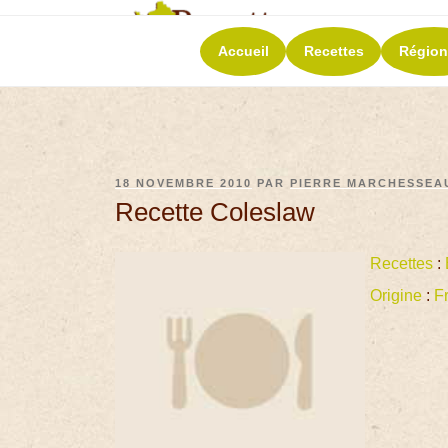
RECETT
Accueil
Recettes
Région
La richesse de 
18 NOVEMBRE 2010
PAR
PIERRE MARCHESSEA
Recette Coleslaw
Recettes
:
Origine
:
F