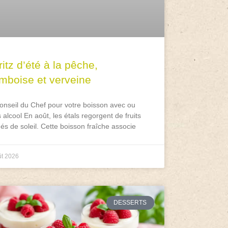
itz d’été à la pêche,
amboise et verveine
onseil du Chef pour votre boisson avec ou
 alcool En août, les étals regorgent de fruits
és de soleil. Cette boisson fraîche associe
ût 2026
DESSERTS