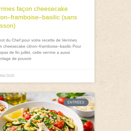
rrines façon cheesecake
tron–framboise–basilic (sans
isson)
ot du Chef pour votre recette de Verrines
n cheesecake citron–framboise–basilic Pour
epas de fin juillet, cette verrine a aussi
antage de pouvoir
illet 2026
ENTRÉES