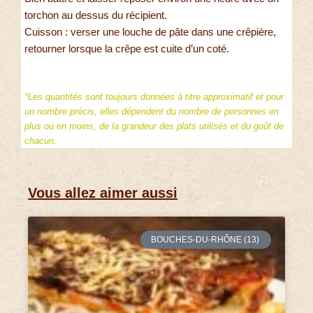
torchon au dessus du récipient.
Cuisson : verser une louche de pâte dans une crêpière,
retourner lorsque la crêpe est cuite d’un coté.
*Les quantités sont toujours données à titre approximatif et pour
un nombre précis, elles dépendent du nombre de personnes en
plus ou en moins, de la grandeur des plats utilisés et du goût de
chacun.
Vous allez aimer aussi
BOUCHES-DU-RHÔNE (13)