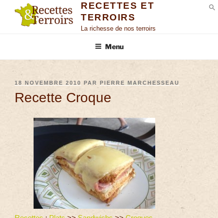
RECETTES ET
TERROIRS
S
La richesse de nos terroirs
Menu
18 NOVEMBRE 2010
PAR
PIERRE MARCHESSEAU
Recette Croque
Recettes
:
Plats
>>
Sandwichs
>>
Croques