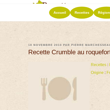
RECETT
Accueil
Recettes
Région
La richesse de 
18 NOVEMBRE 2010
PAR
PIERRE MARCHESSEA
Recette Crumble au roquefort 
Recettes
:
Origine
:
F