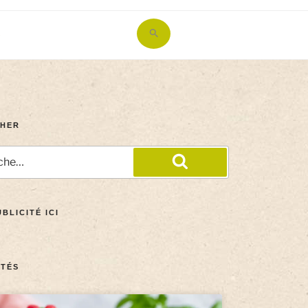
Search
for:
Search Button
HER
BLICITÉ ICI
TÉS