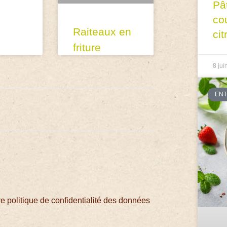
Pâ
co
Raiteaux en
cit
friture
8 jui
EN
 politique de confidentialité des données