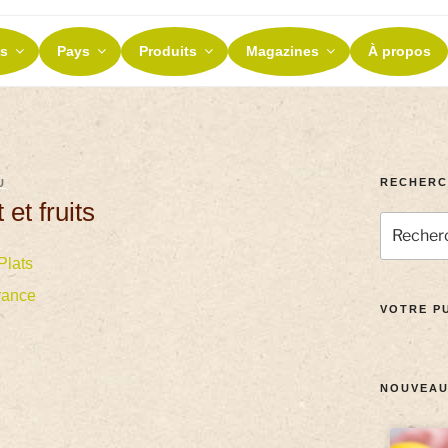
ES ET TERROIRS
s
Pays
Produits
Magazines
À propos
nos terroirs
RECHERC
U
et fruits
Plats
rance
VOTRE PU
NOUVEAU