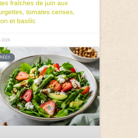
tes fraîches de juin aux
urgettes, tomates cerises,
ron et basilic
n 2026
TRÉES