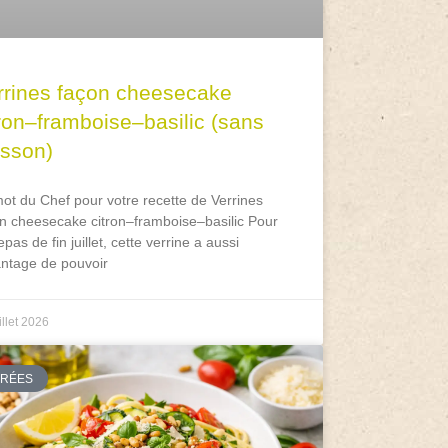
rrines façon cheesecake
tron–framboise–basilic (sans
isson)
ot du Chef pour votre recette de Verrines
n cheesecake citron–framboise–basilic Pour
epas de fin juillet, cette verrine a aussi
antage de pouvoir
illet 2026
TRÉES