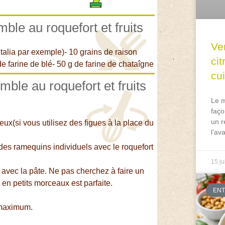
mble au roquefort et fruits
Ve
(Italia par exemple)- 10 grains de raison
ci
e farine de blé- 50 g de farine de chataîgne
cu
mble au roquefort et fruits
Le m
faço
un r
eux(si vous utilisez des figues à la place du
l’av
 des ramequins individuels avec le roquefort
15 ju
n avec la pâte. Ne pas cherchez à faire un
 en petits morceaux est parfaite.
EN
 maximum.