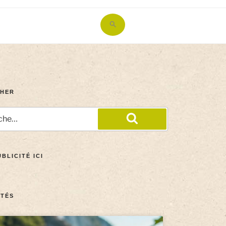
Search
for:
Search Button
HER
BLICITÉ ICI
TÉS