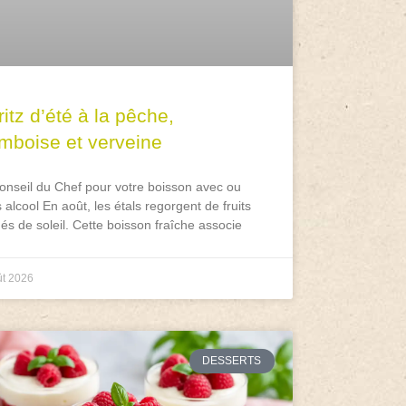
itz d’été à la pêche,
amboise et verveine
onseil du Chef pour votre boisson avec ou
 alcool En août, les étals regorgent de fruits
és de soleil. Cette boisson fraîche associe
ût 2026
DESSERTS