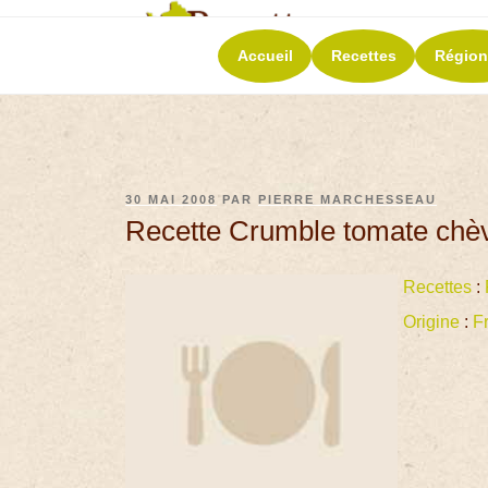
RECETT
Accueil
Recettes
Région
La richesse de 
30 MAI 2008
PAR
PIERRE MARCHESSEAU
Recette Crumble tomate chèv
Recettes
:
Origine
:
F