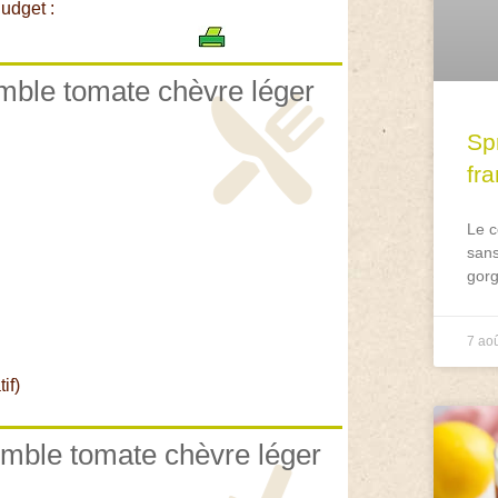
udget :
umble tomate chèvre léger
Spr
fr
Le c
sans
gorg
7 ao
if)
umble tomate chèvre léger