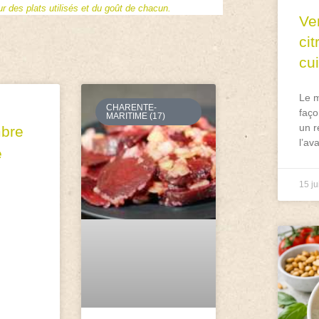
 des plats utilisés et du goût de chacun.
Ve
ci
cu
Le m
CHARENTE-
faço
MARITIME (17)
un r
bre
l’av
é
15 ju