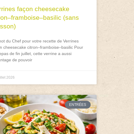
rrines façon cheesecake
tron–framboise–basilic (sans
isson)
ot du Chef pour votre recette de Verrines
n cheesecake citron–framboise–basilic Pour
epas de fin juillet, cette verrine a aussi
antage de pouvoir
illet 2026
ENTRÉES