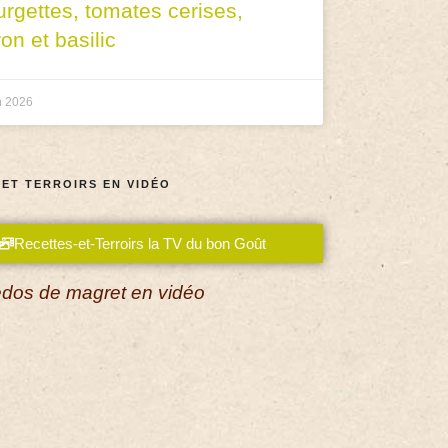
urgettes, tomates cerises,
ron et basilic
n 2026
 ET TERROIRS EN VIDÉO
Recettes-et-Terroirs la TV du bon Goût
dos de magret en vidéo