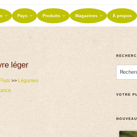
ES ET TERROIRS
s
Pays
Produits
Magazines
À propos
nos terroirs
RECHERC
re léger
Plats
>>
Légumes
rance
VOTRE PU
NOUVEAU