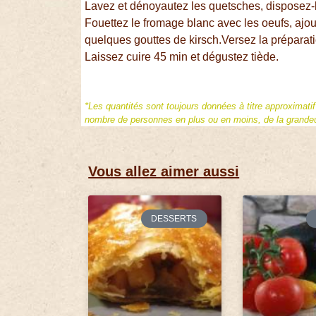
Lavez et dénoyautez les quetsches, disposez-l
Fouettez le fromage blanc avec les oeufs, ajout
quelques gouttes de kirsch.Versez la préparati
Laissez cuire 45 min et dégustez tiède.
*Les quantités sont toujours données à titre approximati
nombre de personnes en plus ou en moins, de la grandeur
Vous allez aimer aussi
DESSERTS