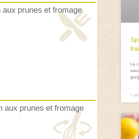
an aux prunes et fromage
Spr
fr
Le c
sans
gorg
7 ao
an aux prunes et fromage