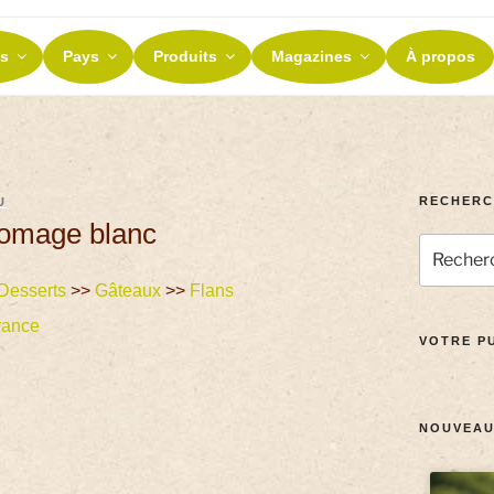
ES ET TERROIRS
s
Pays
Produits
Magazines
À propos
nos terroirs
RECHERC
U
romage blanc
Desserts
>>
Gâteaux
>>
Flans
rance
VOTRE PU
NOUVEAU