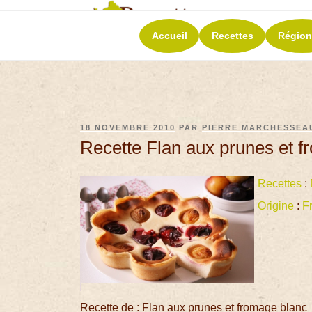
RECETT
Accueil
Recettes
Région
La richesse de 
18 NOVEMBRE 2010
PAR
PIERRE MARCHESSEA
Recette Flan aux prunes et f
Recettes
:
Origine
:
F
Recette de : Flan aux prunes et fromage blanc