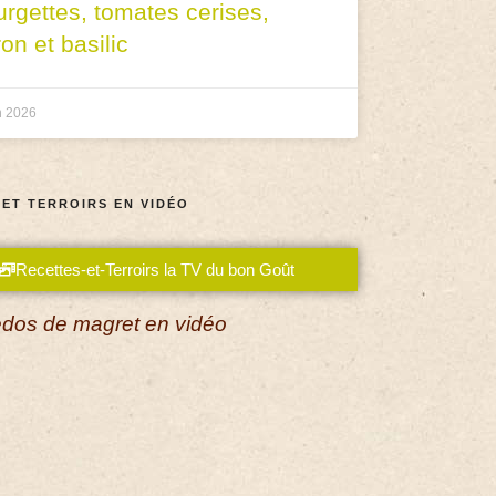
urgettes, tomates cerises,
ron et basilic
n 2026
 ET TERROIRS EN VIDÉO
Recettes-et-Terroirs la TV du bon Goût
dos de magret en vidéo