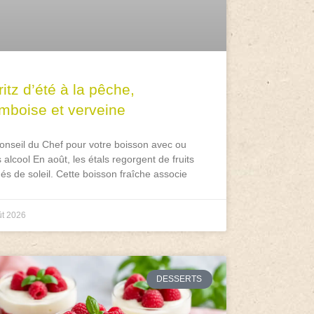
itz d’été à la pêche,
amboise et verveine
onseil du Chef pour votre boisson avec ou
 alcool En août, les étals regorgent de fruits
és de soleil. Cette boisson fraîche associe
ût 2026
DESSERTS