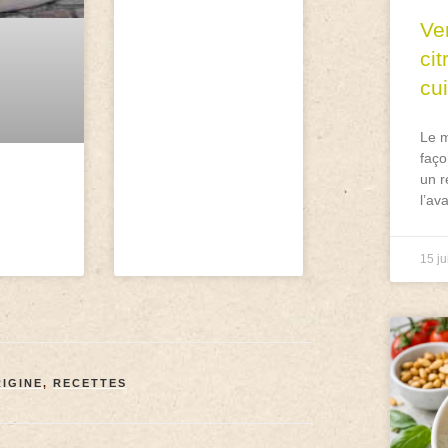
Ve
ci
cu
Le m
faço
un r
l’av
15 ju
IGINE
,
RECETTES