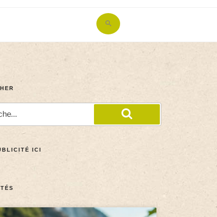
Search
for:
Search Button
HER
BLICITÉ ICI
TÉS