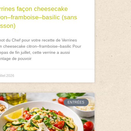
rrines façon cheesecake
tron–framboise–basilic (sans
isson)
ot du Chef pour votre recette de Verrines
n cheesecake citron–framboise–basilic Pour
epas de fin juillet, cette verrine a aussi
antage de pouvoir
illet 2026
ENTRÉES