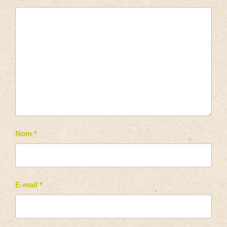
Nom
*
E-mail
*