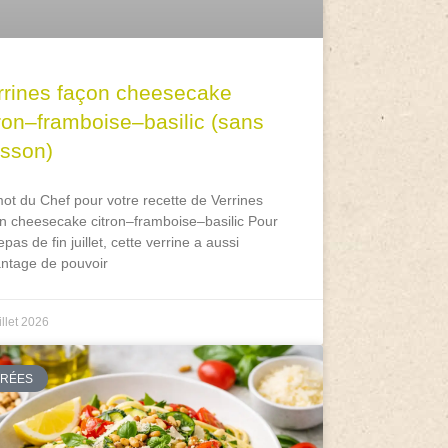
rrines façon cheesecake
tron–framboise–basilic (sans
isson)
ot du Chef pour votre recette de Verrines
n cheesecake citron–framboise–basilic Pour
epas de fin juillet, cette verrine a aussi
antage de pouvoir
illet 2026
TRÉES