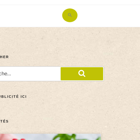
Search
for:
Search Button
HER
BLICITÉ ICI
TÉS