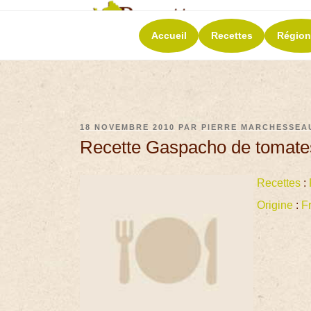
RECETT
Accueil
Recettes
Région
La richesse de 
18 NOVEMBRE 2010
PAR
PIERRE MARCHESSEA
Recette Gaspacho de tomates
Recettes
:
Origine
:
F