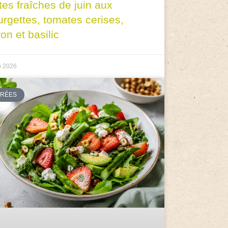
tes fraîches de juin aux
urgettes, tomates cerises,
ron et basilic
n 2026
TRÉES