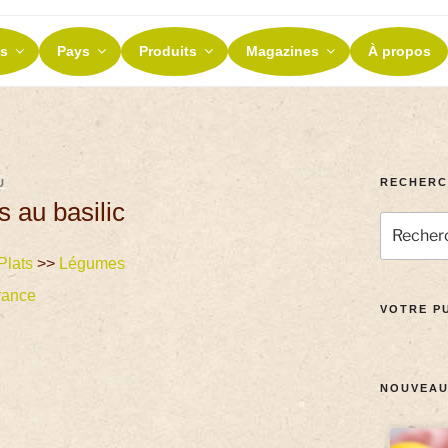
ES ET TERROIRS
s
Pays
Produits
Magazines
À propos
nos terroirs
RECHERC
U
 au basilic
Plats
>>
Légumes
rance
VOTRE PU
NOUVEAU