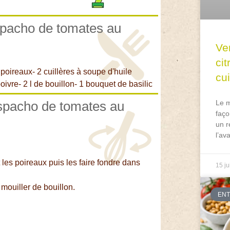
aspacho de tomates au
Ve
ci
 poireaux- 2 cuillères à soupe d'huile
cu
poivre- 2 l de bouillon- 1 bouquet de basilic
aspacho de tomates au
Le m
faço
un r
l’av
 les poireaux puis les faire fondre dans
15 ju
 mouiller de bouillon.
EN