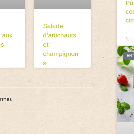
Pâ
co
cit
Salade
 aux
d’artichauts
8 jui
es
et
champignon
EN
s
ETTES