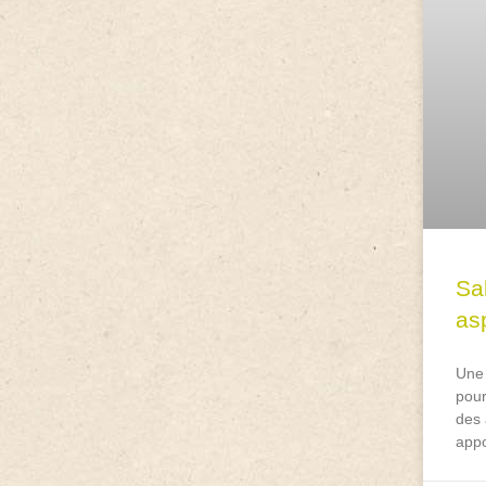
Sa
asp
Une 
pour
des 
appo