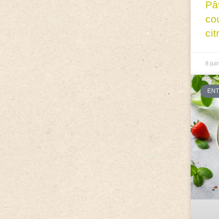
Pâ
co
cit
8 jui
EN