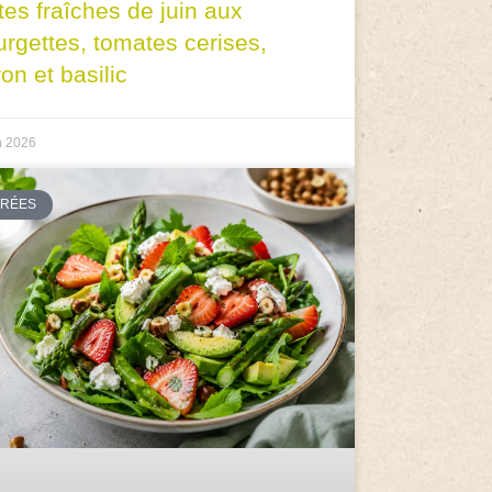
tes fraîches de juin aux
urgettes, tomates cerises,
ron et basilic
n 2026
TRÉES