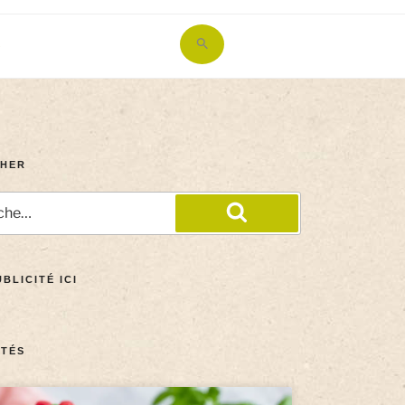
Search
for:
Search Button
HER
BLICITÉ ICI
TÉS