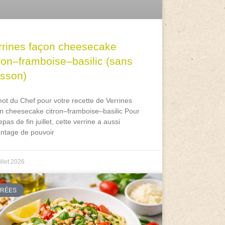
rrines façon cheesecake
tron–framboise–basilic (sans
isson)
ot du Chef pour votre recette de Verrines
n cheesecake citron–framboise–basilic Pour
epas de fin juillet, cette verrine a aussi
antage de pouvoir
illet 2026
TRÉES