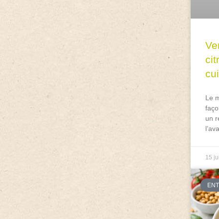
Ve
ci
cu
Le m
faço
un r
l’av
15 ju
EN