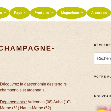
ES ET TERROIRS
s
Pays
Produits
Magazines
À propos
nos terroirs
RECHERC
 CHAMPAGNE-
VOTRE PU
Découvrez la gastronomie des terroirs
champenois et ardennais.
NOUVEAU
Départements :
Ardennes (08) Aube (10)
Marne (51) Haute-Marne (52)