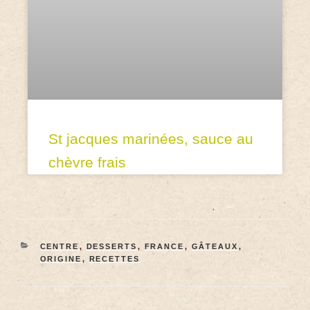
St jacques marinées, sauce au
chèvre frais
CENTRE
,
DESSERTS
,
FRANCE
,
GÂTEAUX
,
ORIGINE
,
RECETTES