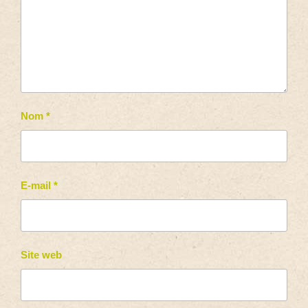
Nom
*
E-mail
*
Site web