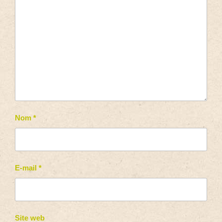
Nom
*
E-mail
*
Site web