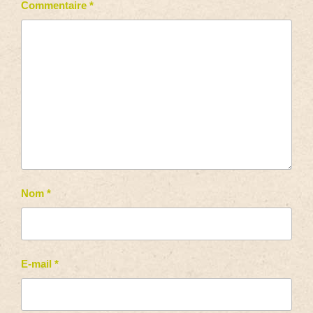
Commentaire
*
Nom
*
E-mail
*