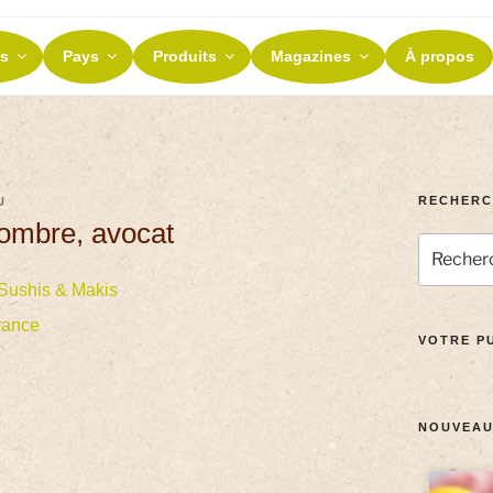
ES ET TERROIRS
s
Pays
Produits
Magazines
À propos
nos terroirs
RECHERC
U
ombre, avocat
Sushis & Makis
rance
VOTRE PU
NOUVEAU