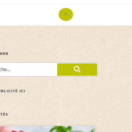
Search
for:
Search Button
HER
BLICITÉ ICI
TÉS