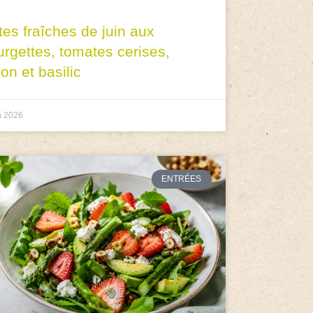
tes fraîches de juin aux
urgettes, tomates cerises,
ron et basilic
n 2026
ENTRÉES