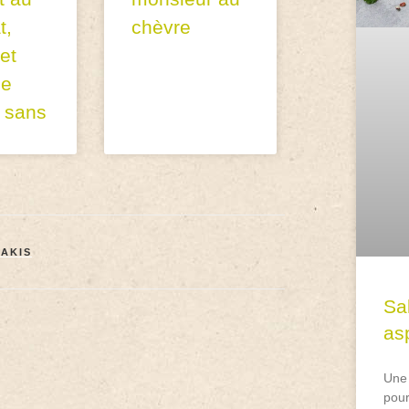
chèvre
t,
et
de
s sans
MAKIS
Sa
asp
Une 
pour