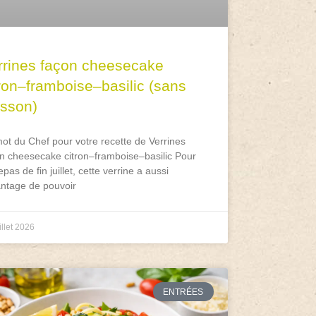
rrines façon cheesecake
tron–framboise–basilic (sans
isson)
ot du Chef pour votre recette de Verrines
n cheesecake citron–framboise–basilic Pour
epas de fin juillet, cette verrine a aussi
antage de pouvoir
illet 2026
ENTRÉES