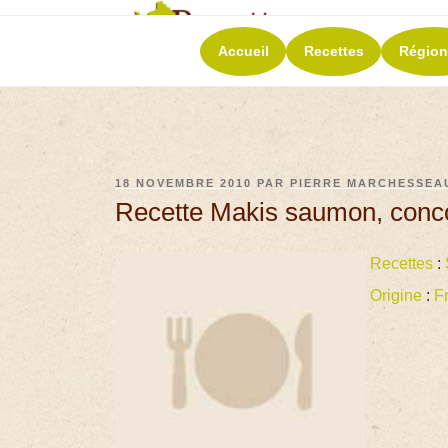
RECETT
Accueil
Recettes
Région
La richesse de 
18 NOVEMBRE 2010
PAR
PIERRE MARCHESSEA
Recette Makis saumon, conc
Recettes
:
Origine
:
F