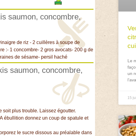
akis saumon, concombre,
Ve
ci
 vinaigre de riz - 2 cuillères à soupe de
cu
ture :- 1 concombre- 2 gros avocats- 200 g de
 graines de sésame- persil haché
Le m
faço
akis saumon, concombre,
un r
l’av
15 ju
 soit plus trouble. Laissez égoutter.
 A ébullition donnez un coup de spatule et
incorporez le sucre dissous au préalable dans