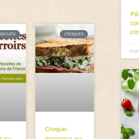
Pâ
co
cit
BISCUITS
CROQUES
8 jui
Croque-
monsieur au
t au