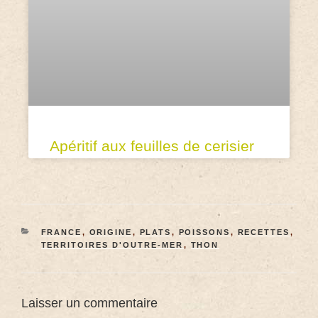
Apéritif aux feuilles de cerisier
FRANCE
,
ORIGINE
,
PLATS
,
POISSONS
,
RECETTES
,
TERRITOIRES D'OUTRE-MER
,
THON
Laisser un commentaire