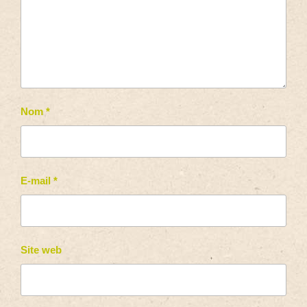
Nom
*
E-mail
*
Site web