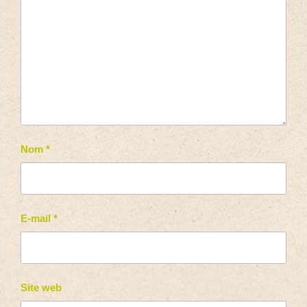
Nom
*
E-mail
*
Site web