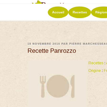
RECETT
Accueil
Recettes
Région
La richesse de 
18 NOVEMBRE 2010
PAR
PIERRE MARCHESSEA
Recette Panrozzo
Recettes
:
Origine
:
F