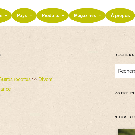
ES ET TERROIRS
s
Pays
Produits
Magazines
À propos
nos terroirs
RECHERC
U
Autres recettes
>>
Divers
rance
VOTRE PU
NOUVEAU