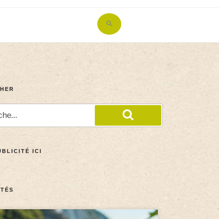
Search
for:
Search Button
HER
BLICITÉ ICI
TÉS