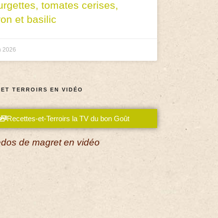
urgettes, tomates cerises,
ron et basilic
n 2026
 ET TERROIRS EN VIDÉO
Recettes-et-Terroirs la TV du bon Goût
dos de magret en vidéo