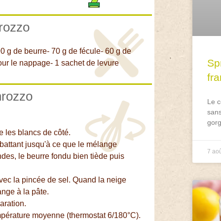
nrozzo
90 g de beurre- 70 g de fécule- 60 g de
Spr
our le nappage- 1 sachet de levure
fr
nrozzo
Le c
sans
gorg
e les blancs de côté.
 battant jusqu'à ce que le mélange
7 ao
ndes, le beurre fondu bien tiède puis
avec la pincée de sel. Quand la neige
nge à la pâte.
aration.
empérature moyenne (thermostat 6/180°C).