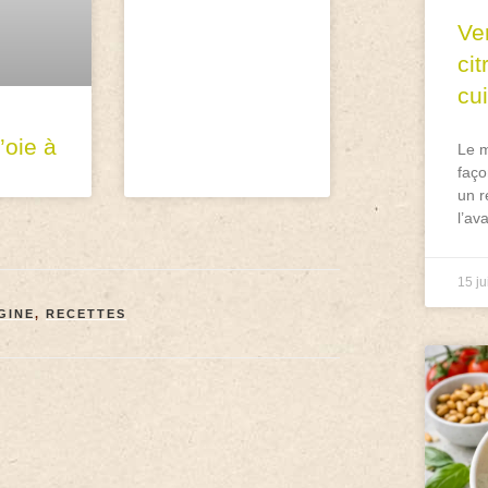
Ve
ci
cu
’oie à
Le m
faço
un r
l’av
15 ju
GINE
,
RECETTES