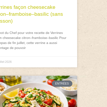
rrines façon cheesecake
tron–framboise–basilic (sans
isson)
ot du Chef pour votre recette de Verrines
n cheesecake citron–framboise–basilic Pour
epas de fin juillet, cette verrine a aussi
antage de pouvoir
illet 2026
ENTRÉES