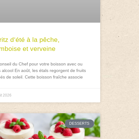
itz d’été à la pêche,
amboise et verveine
onseil du Chef pour votre boisson avec ou
 alcool En août, les étals regorgent de fruits
és de soleil. Cette boisson fraîche associe
ût 2026
DESSERTS