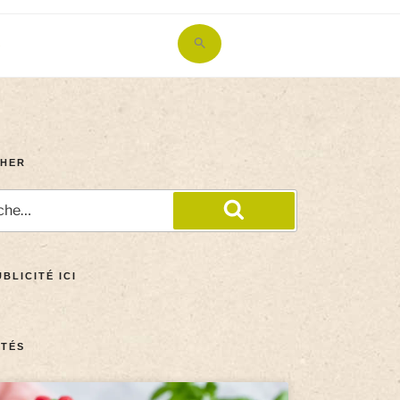
Search
for:
Search Button
HER
BLICITÉ ICI
TÉS