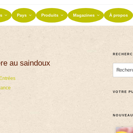
ES ET TERROIRS
s
Pays
Produits
Magazines
À propos
nos terroirs
RECHERC
ère au saindoux
Entrées
rance
VOTRE PU
NOUVEAU