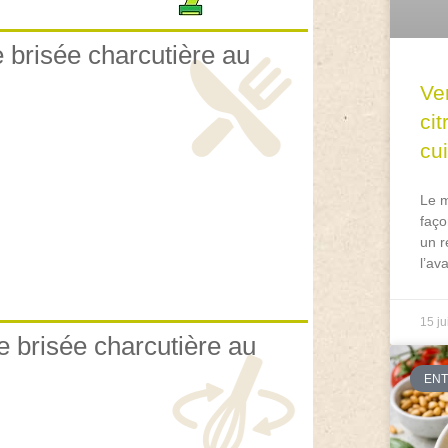
e brisée charcutière au
Ve
ci
cu
Le m
faço
un r
l’av
15 ju
e brisée charcutière au
EN