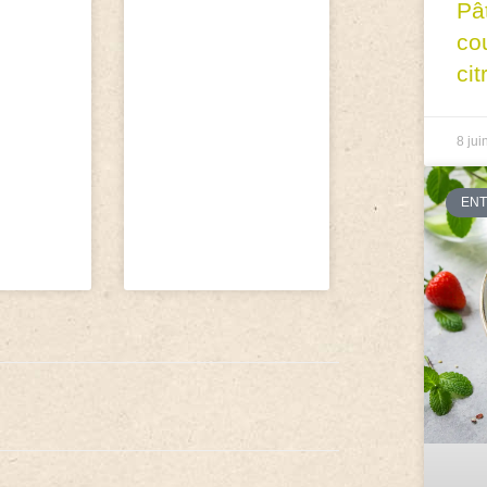
Pâ
co
cit
8 jui
EN