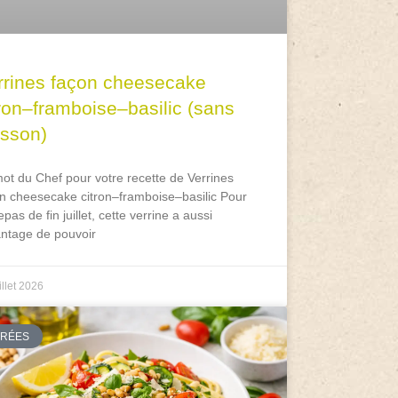
rrines façon cheesecake
tron–framboise–basilic (sans
isson)
ot du Chef pour votre recette de Verrines
n cheesecake citron–framboise–basilic Pour
epas de fin juillet, cette verrine a aussi
antage de pouvoir
illet 2026
TRÉES