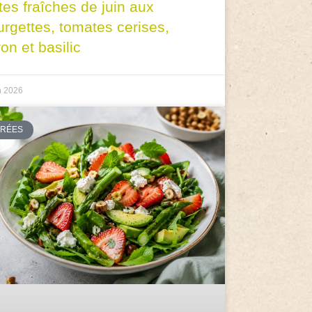
tes fraîches de juin aux
urgettes, tomates cerises,
ron et basilic
n 2026
TRÉES