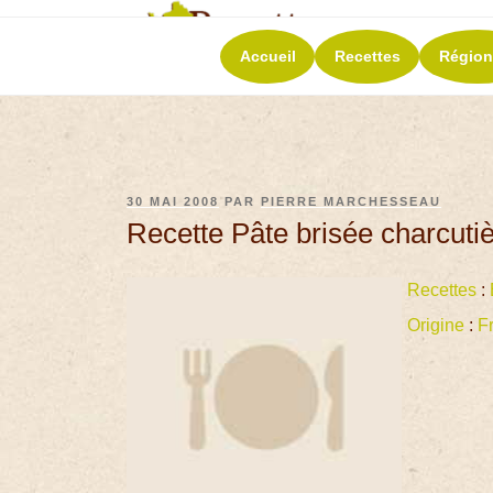
RECETT
Accueil
Recettes
Région
La richesse de 
30 MAI 2008
PAR
PIERRE MARCHESSEAU
Recette Pâte brisée charcuti
Recettes
:
Origine
:
F