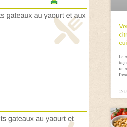
its gateaux au yaourt et aux
Ve
ci
cu
Le m
faço
un r
l’av
15 ju
its gateaux au yaourt et