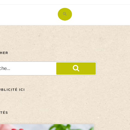
Search
for:
Search Button
HER
BLICITÉ ICI
TÉS