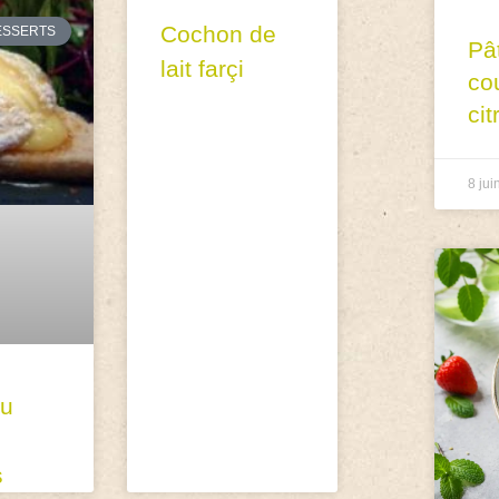
Cochon de
ESSERTS
Pâ
lait farçi
co
cit
8 jui
u
s