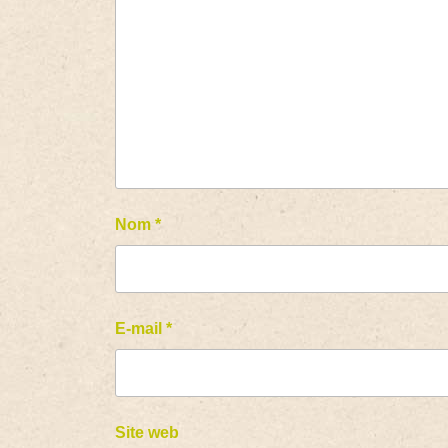
Nom
*
E-mail
*
Site web