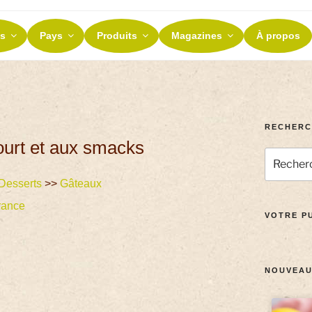
ES ET TERROIRS
s
Pays
Produits
Magazines
À propos
nos terroirs
RECHERC
ourt et aux smacks
Desserts
>>
Gâteaux
rance
VOTRE PU
NOUVEAU