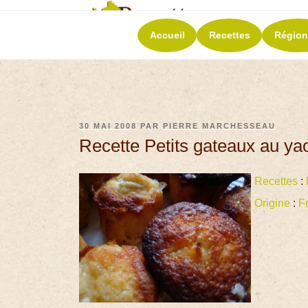
RECETT
Accueil
Recettes
Région
La richesse de 
30 MAI 2008
PAR
PIERRE MARCHESSEAU
Recette Petits gateaux au ya
Recettes
:
Origine
:
F