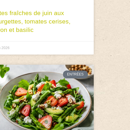
tes fraîches de juin aux
urgettes, tomates cerises,
ron et basilic
n 2026
ENTRÉES