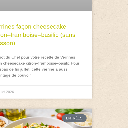
rrines façon cheesecake
tron–framboise–basilic (sans
isson)
ot du Chef pour votre recette de Verrines
n cheesecake citron–framboise–basilic Pour
epas de fin juillet, cette verrine a aussi
antage de pouvoir
illet 2026
ENTRÉES