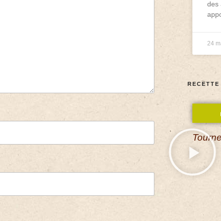
des 
appo
24 m
RECETTE
Tourne