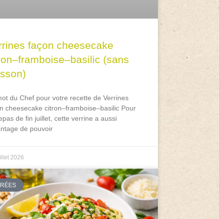
rrines façon cheesecake
tron–framboise–basilic (sans
isson)
ot du Chef pour votre recette de Verrines
n cheesecake citron–framboise–basilic Pour
epas de fin juillet, cette verrine a aussi
antage de pouvoir
illet 2026
TRÉES