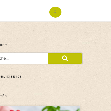
Search
for:
Search Button
HER
BLICITÉ ICI
TÉS