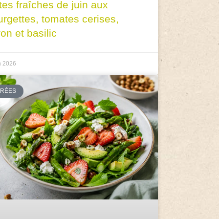
tes fraîches de juin aux
urgettes, tomates cerises,
ron et basilic
n 2026
TRÉES