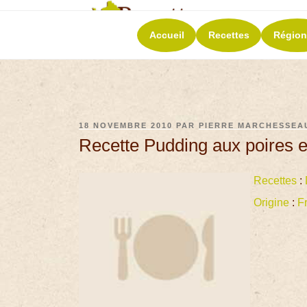
RECETT
Accueil
Recettes
Région
La richesse de 
18 NOVEMBRE 2010
PAR
PIERRE MARCHESSEA
Recette Pudding aux poires e
Recettes
:
Origine
:
F