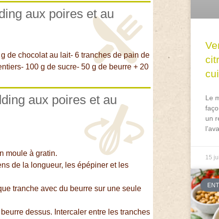
ding aux poires et au
Ve
 g de chocolat au lait- 6 tranches de pain de
ci
 entiers- 100 g de sucre- 50 g de beurre + 20
cu
dding aux poires et au
Le m
faço
un r
l’av
un moule à gratin.
15 ju
ns de la longueur, les épépiner et les
EN
aque tranche avec du beurre sur une seule
beurre dessus. Intercaler entre les tranches