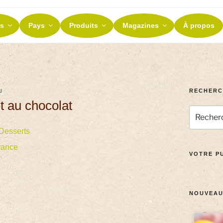
ES ET TERROIRS
s
Pays
Produits
Magazines
À propos
nos terroirs
RECHERC
U
t au chocolat
Desserts
rance
VOTRE PU
NOUVEAU