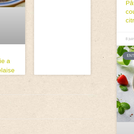
Pâ
co
cit
8 jui
EN
ie a
elaise