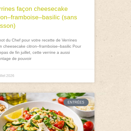
rrines façon cheesecake
tron–framboise–basilic (sans
isson)
ot du Chef pour votre recette de Verrines
n cheesecake citron–framboise–basilic Pour
epas de fin juillet, cette verrine a aussi
antage de pouvoir
illet 2026
ENTRÉES