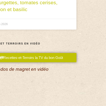
urgettes, tomates cerises,
ron et basilic
n 2026
 ET TERROIRS EN VIDÉO
Recettes-et-Terroirs la TV du bon Goût
dos de magret en vidéo