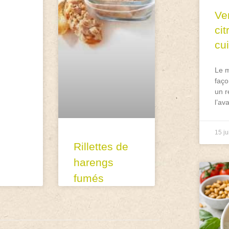
Ve
ci
cu
Le m
faço
un r
l’av
15 ju
Rillettes de
harengs
fumés