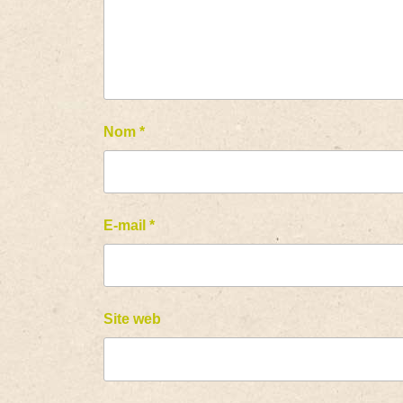
Nom
*
E-mail
*
Site web