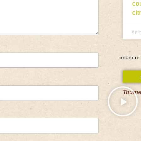
co
cit
8 jui
RECETTE
Tourne