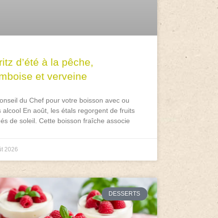
itz d’été à la pêche,
amboise et verveine
onseil du Chef pour votre boisson avec ou
 alcool En août, les étals regorgent de fruits
és de soleil. Cette boisson fraîche associe
ût 2026
DESSERTS