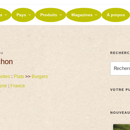
ES ET TERROIRS
s
Pays
Produits
Magazines
À propos
nos terroirs
RECHERC
AU
chon
ettes
:
Plats
>>
Burgers
gine
:
France
VOTRE PU
NOUVEAU