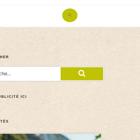
Search
for:
Search Button
HER
BLICITÉ ICI
TÉS