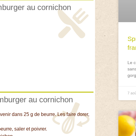
amburger au cornichon
Spr
fr
Le c
sans
gorg
7 ao
amburger au cornichon
evenir dans 25 g de beurre. Les faire dorer,
urre, saler et poivrer.