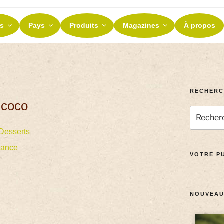
ES ET TERROIRS
s
Pays
Produits
Magazines
À propos
nos terroirs
RECHERC
 coco
Desserts
rance
VOTRE PU
NOUVEAU