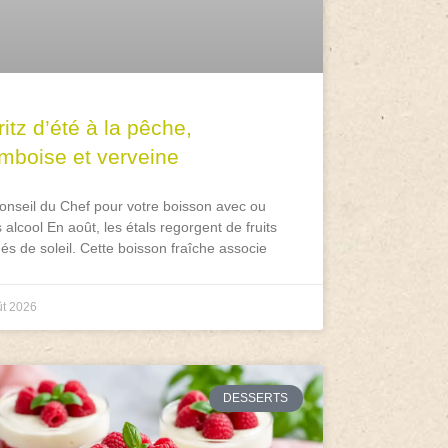
itz d’été à la pêche,
amboise et verveine
onseil du Chef pour votre boisson avec ou
 alcool En août, les étals regorgent de fruits
és de soleil. Cette boisson fraîche associe
ût 2026
DESSERTS