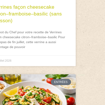
rrines façon cheesecake
tron–framboise–basilic (sans
isson)
ot du Chef pour votre recette de Verrines
n cheesecake citron–framboise–basilic Pour
epas de fin juillet, cette verrine a aussi
antage de pouvoir
illet 2026
ENTRÉES