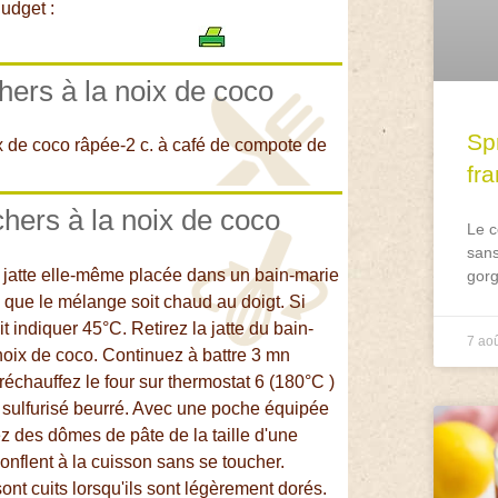
udget :
hers à la noix de coco
Spr
x de coco râpée-2 c. à café de compote de
fr
chers à la noix de coco
Le c
sans
e jatte elle-même placée dans un bain-marie
gorg
 que le mélange soit chaud au doigt. Si
 indiquer 45°C. Retirez la jatte du bain-
7 ao
oix de coco. Continuez à battre 3 mn
chauffez le four sur thermostat 6 (180°C )
 sulfurisé beurré. Avec une poche équipée
ez des dômes de pâte de la taille d'une
onflent à la cuisson sans se toucher.
ont cuits lorsqu'ils sont légèrement dorés.