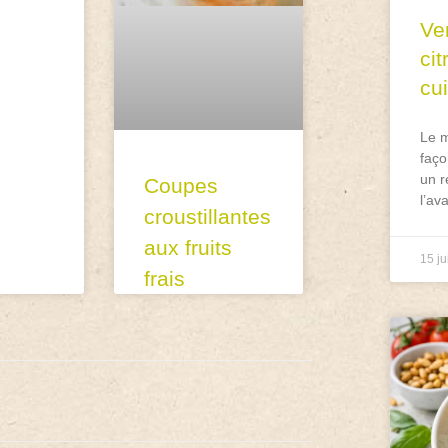
Ve
ci
cu
Le m
faço
un r
Coupes
l’av
croustillantes
aux fruits
15 ju
frais