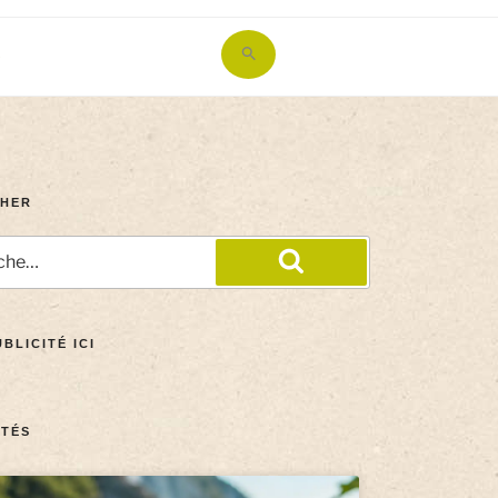
Search
for:
Search Button
HER
BLICITÉ ICI
TÉS