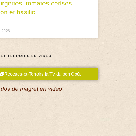
urgettes, tomates cerises,
ron et basilic
n 2026
 ET TERROIRS EN VIDÉO
Recettes-et-Terroirs la TV du bon Goût
dos de magret en vidéo