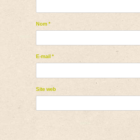
Nom
*
E-mail
*
Site web