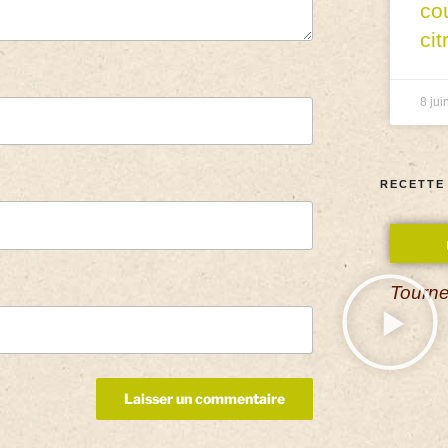
co
cit
8 jui
RECETTE
Tourne