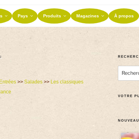
ES ET TERROIRS
s
Pays
Produits
Magazines
À propos
nos terroirs
RECHERC
U
Entrées
>>
Salades
>>
Les classiques
rance
VOTRE PU
NOUVEAU