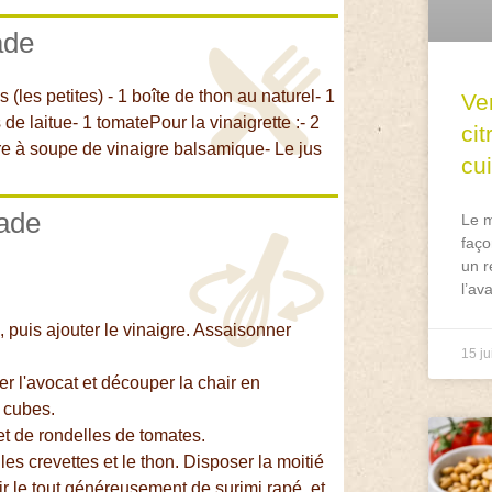
ade
 (les petites) - 1 boîte de thon au naturel- 1
Ve
e laitue- 1 tomatePour la vinaigrette :- 2
ci
lère à soupe de vinaigre balsamique- Le jus
cu
lade
Le m
faço
un r
l’av
 puis ajouter le vinaigre. Assaisonner
15 ju
ler l'avocat et découper la chair en
 cubes.
 et de rondelles de tomates.
les crevettes et le thon. Disposer la moitié
r le tout généreusement de surimi rapé, et