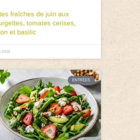
tes fraîches de juin aux
urgettes, tomates cerises,
ron et basilic
n 2026
ENTRÉES