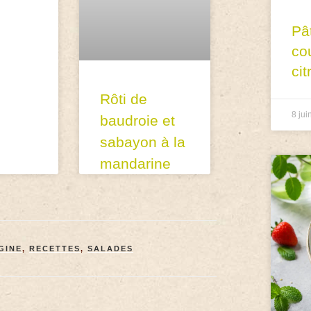
Pâ
co
cit
Rôti de
8 jui
baudroie et
sabayon à la
mandarine
GINE
,
RECETTES
,
SALADES