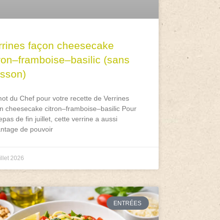
rrines façon cheesecake
tron–framboise–basilic (sans
isson)
ot du Chef pour votre recette de Verrines
n cheesecake citron–framboise–basilic Pour
epas de fin juillet, cette verrine a aussi
antage de pouvoir
illet 2026
ENTRÉES