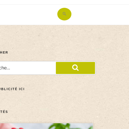
Search
for:
Search Button
HER
BLICITÉ ICI
TÉS